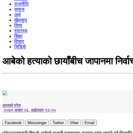
राजनीति
समाज
अर्थ
खेलकुद
विश्व
स्वास्थ्य
शिक्षा
विचार
भिडियाे
आबेको हत्याको छायाँबीच जापानमा निर्व
आजको प्रेस
२०७९ असार २६, आईतवार १२:५५
Facebook
Messenger
Twitter
Viber
Email