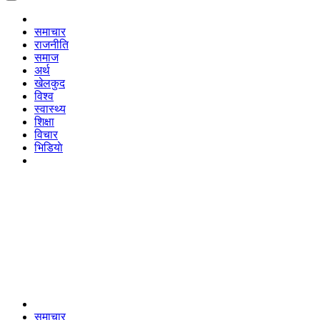
समाचार
राजनीति
समाज
अर्थ
खेलकुद
विश्व
स्वास्थ्य
शिक्षा
विचार
भिडियाे
समाचार