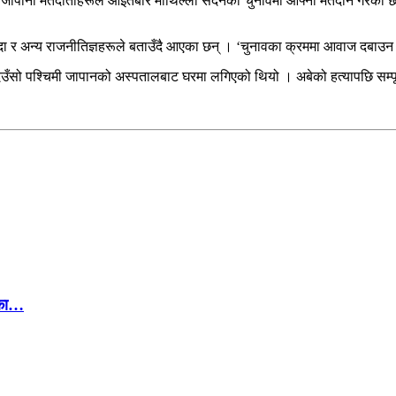
पछि जापानी मतदाताहरूले आइतबार माथिल्लो सदनको चुनावमा आफ्नो मतदान गरेका छन्
सिदा र अन्य राजनीतिज्ञहरूले बताउँदै आएका छन् । ‘चुनावका क्रममा आवाज दबाउन हा
ो पश्चिमी जापानको अस्पतालबाट घरमा लगिएको थियो । अबेको हत्यापछि सम्पूर्ण द
ोका…