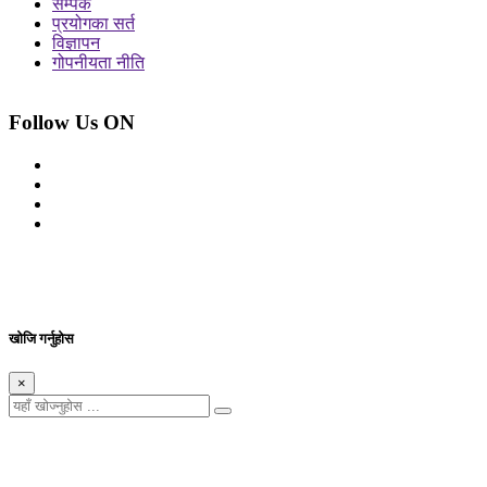
सम्पर्क
प्रयोगका सर्त
विज्ञापन
गोपनीयता नीति
Follow Us ON
© 2026 सर्वाधिकार शुरक्षित आजको प्रेस
Site By: Appharu
खोजि गर्नुहोस
×