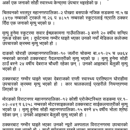
अर्का एक जनाको सोही स्वास्थ्य केन्द्रमा उपचार भइरहेको छ ।
चितवनको भरतपुर महानगरपालिका–२ पोखरा बसपार्क नजिक सडकमा ना.५ ख
८४९७ नम्बरको ट्रकले ना.२६ प ४८५१ नम्बरको स्कुटरलाई गएराति ठक्कर
दिँदा एक जनाको मृत्यु भएको छ ।
मृत्यु हुनेमा स्कुटरमा सवार ईच्छाकामना गाउँपालिका–३ बस्ने २० वर्षीय सन्दिप
गुरूङ रहेका छन् । दुर्घटनामा गम्भीर घाइते भएका उनको नयाँ मेडिकल कलेजमा
उपचारको क्रममा मृत्यु भएको हो ।
दाङको घोराही उपमहानगरपालिका–१० जलौरा चोकमा बा.०१–२५ च ७७६४
नम्बरको कारको ठक्करबाट पैदलयात्रीको मृत्यु भएको छ । मृत्यु हुनेमा सोही
ठाउँ बस्ने २४ वर्षीय देबराज चौधरी रहेका छन् । उनको आइतबार बेलुकी मृत्यु
भएको हो ।
ठक्करबाट गम्भीर घाइते भएका देबराजको राप्ती स्वास्थ्य प्रतिष्ठान घोराहीमा
उपचारको क्रममा मृत्यु भएको हो । कार चालकलाई प्रहरीले नियन्त्रणमा
लिएको छ ।
मोरङको विराटनगर महानगरपालिका–१२ कोशी प्रोजेम्टस्थित सडकमा प्र.१–
०२–०४९ प ६२५८ नम्बरको मोटरसाइकलको ठक्करबाट साईकलयात्रीको मृत्यु
भएको छ । मृत्यु हुनेमा सोही महानगरपालिका–१५ बस्ने ४५ वर्षीय भोला श्रेष्ठ
रहेका छन् । उनको आइतबार बेलुकी मृत्यु भएको हो ।
ठक्करबाट गम्भीर घाइते भएका उनको न्यूरो अस्पताल विराटनगरमा उपचारको
क्रममा मृत्यु भएको हो । साथै दुर्घटनामा घाइते भएका साइकलमा सवार मृतकका