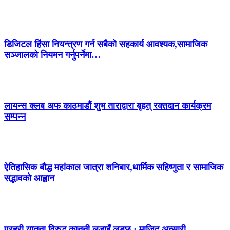
डिजिटल हिंसा नियन्त्रण गर्न सबैको सहकार्य आवश्यक,सामाजिक
सञ्जालको नियमन गर्नुपर्नेमा…
लायन्स क्लब अफ काठमाडौं शुभ ताराद्वारा बृहत् रक्तदान कार्यक्रम
सम्पन्न
ऐतिहासिक बौद्ध महांकाल जात्रा शनिबार,धार्मिक सहिष्णुता र सामाजिक
सद्भावको आह्वान
प्रहरी यातना विरुद्ध कानुनी लडाइँ लड्छु : माजिद अन्सारी