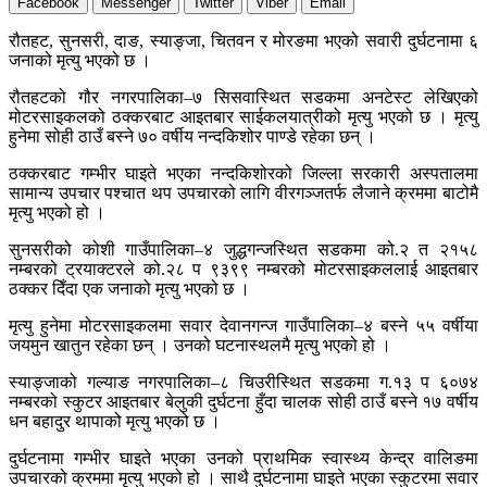
Facebook
Messenger
Twitter
Viber
Email
रौतहट, सुनसरी, दाङ, स्याङ्जा, चितवन र मोरङमा भएको सवारी दुर्घटनामा ६
जनाको मृत्यु भएको छ ।
रौतहटको गौर नगरपालिका–७ सिसवास्थित सडकमा अनटेस्ट लेखिएको
मोटरसाइकलको ठक्करबाट आइतबार साईकलयात्रीको मृत्यु भएको छ । मृत्यु
हुनेमा सोही ठाउँ बस्ने ७० वर्षीय नन्दकिशोर पाण्डे रहेका छन् ।
ठक्करबाट गम्भीर घाइते भएका नन्दकिशोरको जिल्ला सरकारी अस्पतालमा
सामान्य उपचार पश्चात थप उपचारको लागि वीरगञ्जतर्फ लैजाने क्रममा बाटोमै
मृत्यु भएको हो ।
सुनसरीको कोशी गाउँपालिका–४ जुद्धगन्जस्थित सडकमा को.२ त २१५८
नम्बरको ट्रयाक्टरले को.२८ प ९३९९ नम्बरको मोटरसाइकललाई आइतबार
ठक्कर दिँदा एक जनाको मृत्यु भएको छ ।
मृत्यु हुनेमा मोटरसाइकलमा सवार देवानगन्ज गाउँपालिका–४ बस्ने ५५ वर्षीया
जयमुन खातुन रहेका छन् । उनको घटनास्थलमै मृत्यु भएको हो ।
स्याङ्जाको गल्याङ नगरपालिका–८ चिउरीस्थित सडकमा ग.१३ प ६०७४
नम्बरको स्कुटर आइतबार बेलुकी दुर्घटना हुँदा चालक सोही ठाउँ बस्ने १७ वर्षीय
धन बहादुर थापाको मृत्यु भएको छ ।
दुर्घटनामा गम्भीर घाइते भएका उनको प्राथमिक स्वास्थ्य केन्द्र वालिङमा
उपचारको क्रममा मृत्यु भएको हो । साथै दुर्घटनामा घाइते भएका स्कुटरमा सवार