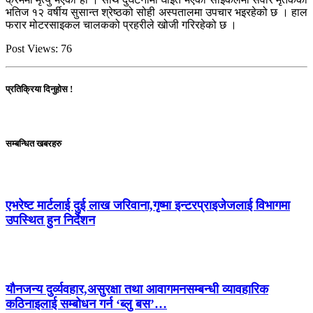
भतिज १२ वर्षीय सुसान्त श्रेष्ठको सोही अस्पतालमा उपचार भइरहेको छ । हाल
फरार मोटरसाइकल चालकको प्रहरीले खोजी गरिरहेको छ ।
Post Views:
76
प्रतिक्रिया दिनुहोस !
सम्बन्धित खबरहरु
एभरेष्ट मार्टलाई दुई लाख जरिवाना,गृष्मा इन्टरप्राइजेजलाई विभागमा
उपस्थित हुन निर्देशन
यौनजन्य दुर्व्यवहार,असुरक्षा तथा आवागमनसम्बन्धी व्यावहारिक
कठिनाइलाई सम्बोधन गर्न ‘ब्लु बस’…