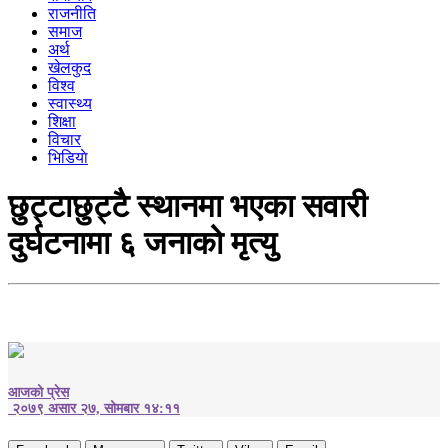
राजनीति
समाज
अर्थ
खेलकुद
विश्व
स्वास्थ्य
शिक्षा
विचार
भिडियाे
छुट्टाछुट्टै स्थानमा भएका सवारी
दुर्घटनामा ६ जनाको मृत्यु
आजको प्रेस
२०७९ असार २७, सोमबार १४:११