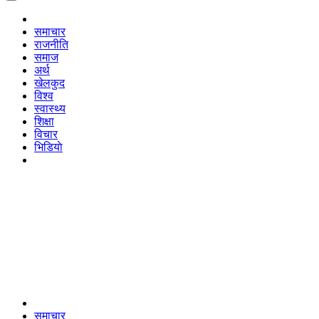
समाचार
राजनीति
समाज
अर्थ
खेलकुद
विश्व
स्वास्थ्य
शिक्षा
विचार
भिडियाे
समाचार