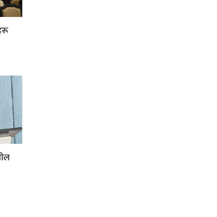
हरू
शील