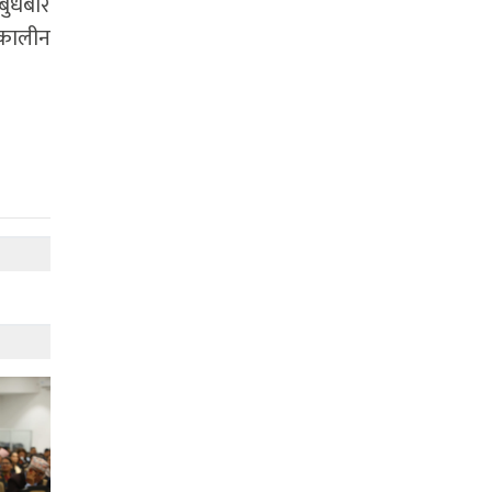
 बुधबार
तकालीन