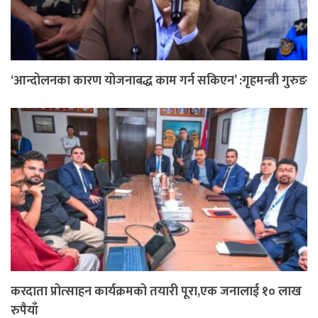
‘आन्दोलनका कारण योजनाबद्ध काम गर्न सकिएन’ :गृहमन्त्री गुरुङ
करदाता प्रोत्साहन कार्यक्रमको तयारी पूरा,एक जनालाई १० लाख
रुपैयाँ