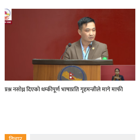
प्रश्न नसोध्न दिएको धम्कीपूर्ण भाषाप्रति गृहमन्त्रीले मागे माफी
विचार