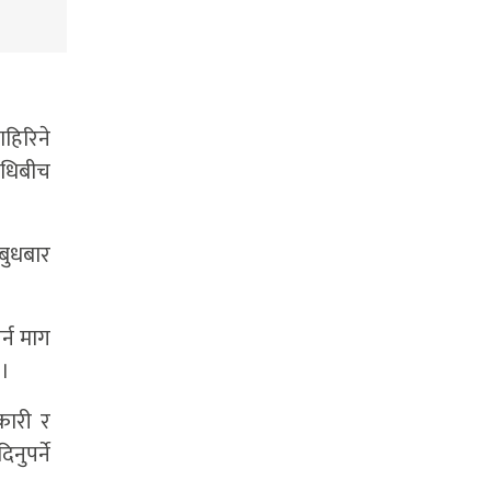
हिरिने
िधिबीच
 बुधबार
र्न माग
 ।
कारी र
नुपर्ने