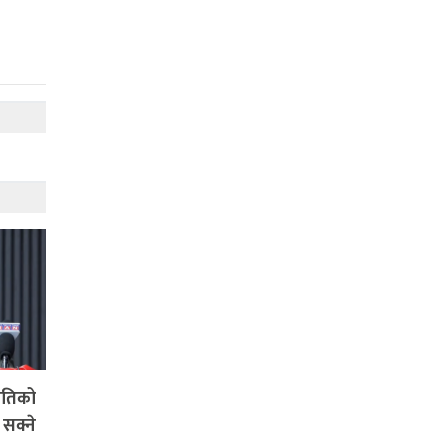
रतिको
 सक्ने