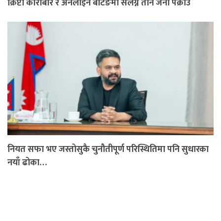
क्रिप्टो कारोबार र अनलाइन बेटिङमा संलग्न तीन जना पक्राउ
नियत सफा भए जस्तोसुकै चुनौतीपूर्ण परिस्थितिमा पनि सुधारका
नयाँ ढोका…