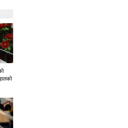
को
्जालको