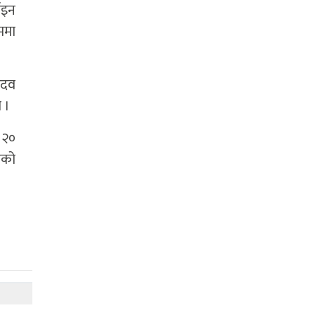
ाइन
ममा
ादव
 ।
 २०
एको