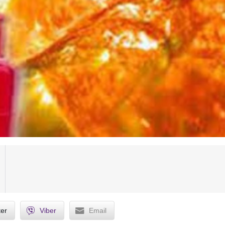
ter
Viber
Email