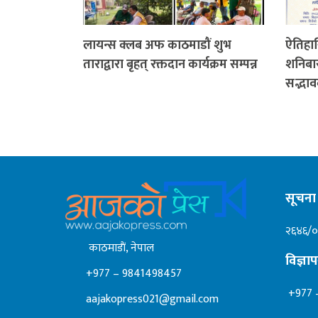
लायन्स क्लब अफ काठमाडौं शुभ
ऐतिहास
ताराद्वारा बृहत् रक्तदान कार्यक्रम सम्पन्न
शनिबार
सद्भाव
सूचना 
२६४६/
काठमाडाैं, नेपाल
विज्ञ
+977 – 9841498457
+977 
aajakopress021@gmail.com