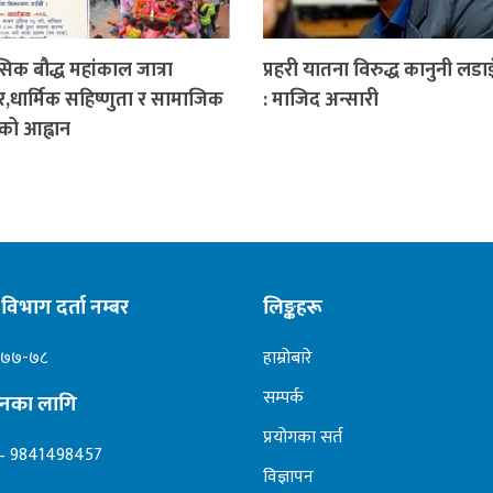
िक बौद्ध महांकाल जात्रा
प्रहरी यातना विरुद्ध कानुनी लडाइ
,धार्मिक सहिष्णुता र सामाजिक
: माजिद अन्सारी
को आह्वान
विभाग दर्ता नम्बर
लिङ्कहरू
०७७-७८
हाम्रोबारे
सम्पर्क
ापनका लागि
प्रयोगका सर्त
– 9841498457
विज्ञापन