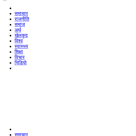
समाचार
राजनीति
समाज
अर्थ
खेलकुद
विश्व
स्वास्थ्य
शिक्षा
विचार
भिडियाे
समाचार