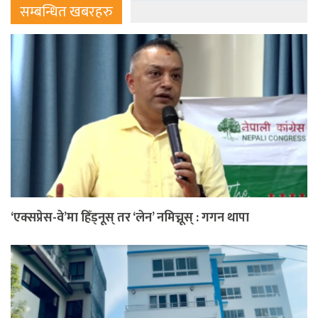
सम्बन्धित खबरहरु
‘एक्सप्रेस-वे’मा हिँड्नूस् तर ‘लेन’ नमिच्नूस् : गगन थापा