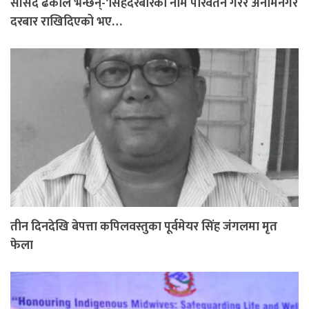
सांसद ढकाल भन्छन्-‘सिंहदरबारको नाम परिवर्तन गरेर अनामनगर
दरबार राखिदिएको भए…
तीन दिनदेखि बेपत्ता कपिलवस्तुका पूर्वमेयर सिंह जंगलमा मृत
फेला