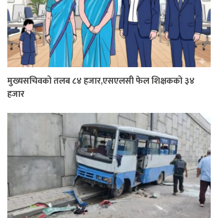
मुख्यसचिवको तलब ८४ हजार,एसएलसी फेल शिक्षकको ३४
हजार