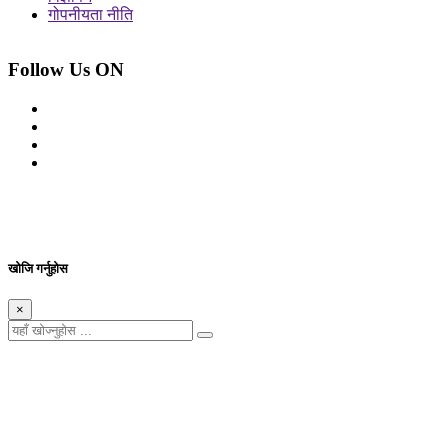
गोपनीयता नीति
Follow Us ON
© 2026 सर्वाधिकार शुरक्षित आजको प्रेस
Site By: Appharu
खोजि गर्नुहोस
×