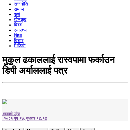
राजनीति
समाज
अर्थ
खेलकुद
विश्व
स्वास्थ्य
शिक्षा
विचार
भिडियाे
मुकुल ढकाललाई रास्वपामा फर्काउन
डिपी अर्याललाई पत्र
आजको प्रेस
२०८१ पुष १७, बुधबार १४:१४