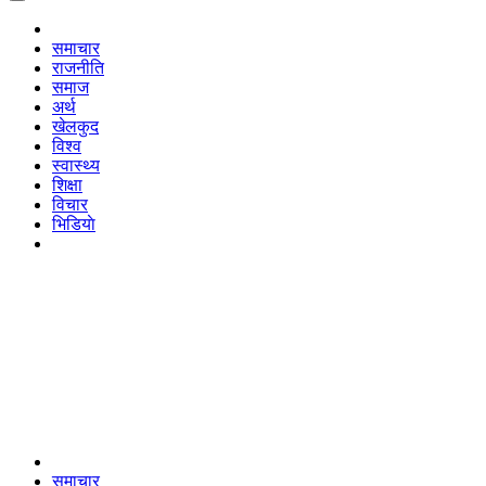
समाचार
राजनीति
समाज
अर्थ
खेलकुद
विश्व
स्वास्थ्य
शिक्षा
विचार
भिडियाे
समाचार