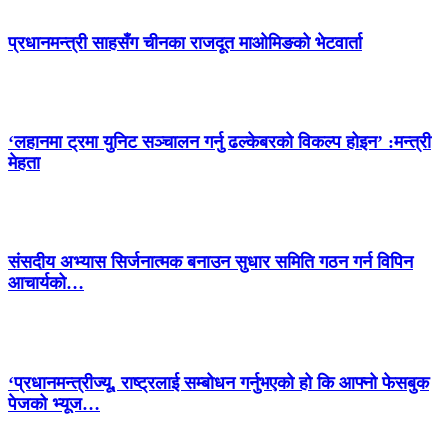
प्रधानमन्त्री साहसँग चीनका राजदूत माओमिङको भेटवार्ता
‘लहानमा ट्रमा युनिट सञ्चालन गर्नु ढल्केबरको विकल्प होइन’ :मन्त्री
मेहता
संसदीय अभ्यास सिर्जनात्मक बनाउन सुधार समिति गठन गर्न विपिन
आचार्यको…
‘प्रधानमन्त्रीज्यू, राष्ट्रलाई सम्बोधन गर्नुभएको हो कि आफ्नो फेसबुक
पेजको भ्यूज…