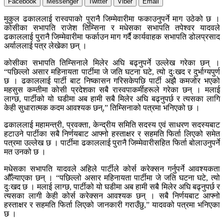
Facebook
Messenger
Twitter
Viber
Email
मुकुल ढकाललाई रास्वपाको पुरानै जिम्मेवारीमा फकाउनुपर्ने माग उठेको छ ।
कोसीका सभापति राजेश तिम्सिना र मधेसका सभापति तपेश्वर यादवले
ढकाललाई पुरानै जिम्मेवारीमा फर्काउन माग गर्दै कार्यवाहक सभापति डोलप्रसाद
अर्याललाई पत्र लेखेका छन् ।
कोसीका सभापति तिम्सिनाले मिलेर अघि बढ्नुपर्ने उल्लेख गरेका छन् ।
“पछिल्लो असार महिनायता पार्टीमा जे जति घटना घटे, त्यो दुःखद र दुर्भाग्यपुर्ण
छ । ढकाललाई पार्टी बाट निष्कासन गरिसकेपछि पार्टी अझै कमजोर भएको
महसुस कम्तीमा कोसी प्रदेशका सबै रास्वपाकर्मीहरूले गरेका छन् । मलाई
लाग्छ, पार्टीको यो घडीमा अब हामी सबै मिलेर अघि बढ्नुपर्छ र त्यसका लागि
केही सुधारात्मक कदम आवश्यक छन्,” तिम्सिनाको पत्रमा भनिएको छ ।
ढकाललाई महामन्त्री, प्रवक्ता, केन्द्रीय समिति सदस्य एवं साधरण सदस्यबाट
हटाउने पार्टीका सबै निर्णयबाट आफ्नो हस्ताक्षर र सहमति फिर्ता लिएको समेत
पत्रमा उल्लेख छ । पार्टीमा ढकाललाई पुरानै जिम्मेवारीसहित फिर्ता बोलाउनुपर्ने
मत उनको छ ।
मधेसका सभापति यादवले अहिले पार्टीले कोर्स करेक्सन गर्नुपर्ने आवश्यकता
औँल्याएका छन् । “पछिल्लो असार महिनायता पार्टीमा जे जति घटना घटे, त्यो
दुःखद छ । मलाई लाग्छ, पार्टीको यो घडीमा अब हामी सबै मिलेर अघि बढ्नुपर्छ र
त्यसका लागी केही कोर्स करेक्सन आवश्यक छन् । सबै निर्णयबाट आफ्नो
हस्ताक्षर र सहमति फिर्ता लिएको जानकारी गराउँछु,” यादवको पत्रमा भनिएका
छ ।