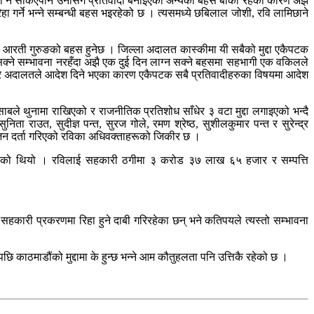
 हिजो नै सकिएपनि उनीसँगै प्रतिवादी बनाइएका अन्यको बहस बाँकी रहेका कारण अझै
गर्ने भन्ने सम्बन्धी बहस भइरहेको छ । त्यसमध्ये छबिलाल जोशी, रवि लामिछाने
यक्ष आरती गुरुङको बहस हुनेछ । जिल्ला अदालत कास्कीमा यी सबैको मुद्दा एकैपटक
क्ने सम्भावना नरहँदा अझै एक दुई दिन लाग्न सक्ने बहसमा सहभागी एक वकिलले
 हेरेर अदालतले आदेश दिने भएका कारण एकैपटक सबै प्रतिवादीहरुका विषयमा आदेश
ले थुनामा राखिएको र राजनीतिक प्रतिशोध साँधेर ३ वटा मुद्दा लगाइएको भन्दै
िता राउत, सुदीज्ञ पन्त, सुरज गोले, रमण श्रेष्ठ, सुशीलकुमार पन्त र सुरेन्द्र
ियोजन दर्ता गरिएको रविका अधिवक्ताहरूको जिकीर छ ।
्क उनीहरूको थियो । रविलाई सहकारी ठगीमा ३ करोड ३७ लाख ६५ हजार र सम्पत्ति
ारी प्रकरणमा रिहा हुने दाबी गरिरहेका छन् भने कतिपयले त्यस्तो सम्भावना
ि काठमाडौंको मुद्दामा के हुन्छ भन्ने आम कौतुहलता पनि उत्तिकै रहेको छ ।