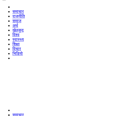
समाचार
राजनीति
समाज
अर्थ
खेलकुद
विश्व
स्वास्थ्य
शिक्षा
विचार
भिडियाे
समाचार