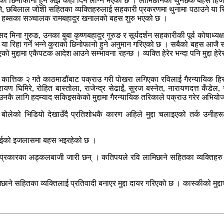
्ने कुराको छिनोफानो हुन अझै केही दिन लाग्ने भएको छ । लामिछानेको थुनछेक बहस
, छबिलाल जोशी सहितका व्यक्तिहरुलाई सहकारी प्रकरणमा थुनामा पठाउने या रिहा 
र हब्सका सञ्चालक रामबहादुर खनालको बहस शुरु भएको छ ।
 मिना गुरुङ, उनका बुबा कृष्णबहादुर गुरुङ र सूर्यदर्शन सहकारीकी पूर्व कोषाध्
रिहा गर्ने भन्ने कुराको छिनोफानो हुने अनुमान गरिएको छ । सबैको बहस आजै स
ुद्दामा एकैपटक आदेश आउने सम्भावना रहन्छ । व्यक्ति हेरेर भन्दा पनि मुद्दा
ात्तिक २ गते काठमाडौंबाट पक्राउ गरी पोखरा लगिएका रविलाई गैरन्यायिक हिसाब
 घिमिरे, रोहित बास्तोला, राजेन्द्र सेढाईं, सुरज बस्नेत, नारायणदत्त कँडेल, सुन
िध्याउनकै लागि हदम्याद सकिइसकेको मुद्दामा गैरन्यायिक तरिकाले पक्राउ गरेर अभ
 छन् भन्ने बोलेको भिडियो देखाउँदै प्रतिशोधकै कारण अहिले मुद्दा चलाइएको तर
 राईको इजलासमा बहस भइरहेको छ ।
्रकारका अड्कलबाजी जारी छन् । कतिपयले रवि लामिछाने सहितका व्यक्तिहरु सहक
ने सहितका व्यक्तिलाई प्रतिवादी बनाएर मुद्दा दायर गरिएको छ । कास्कीको मुद्दापछ