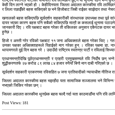
राष्ट्रिय स्वतन्त्र पार्टीका सभापति रवि लामिछाने छुट्ने या थुनामा रहने भन
केही दिन लाग्ने भएको हो । केहीदिनयता जिल्ला अदालत कास्कीमा रवि लामिछाने
र लिला पछाईँको बहस सकिएको छ भने हिजोबाट जिबी राईका साझेदार तथा नेच
खनालको बहस सकिएपछि सूर्यदर्शन सहकारीकी संस्थापक उपाध्यक्ष तथा पूर्व सांसद
दायर भएका कारण बहस पनि सबैको सकिएपछि मात्रै क कसलाई थुनामा पठाउने या 
जानकारी दिए । रवि पक्षबाट बहस गरेका ती वकिलका अनुसार एकैपटक दायर भएको म
हुनेछ ।
हिजो र अस्ती गरेर रविको पक्षबाट ११ जना अधिवक्ताले बहस गरेका थिए । गत क
उनका पक्षका अधिवक्ताहरूले रिहाईको माग गरेका हुन् । रविका पक्षमा डा. नारायण
थापामगरले दुई दिन बहस गरे । उदाउँदो राष्ट्रिय स्वतन्त्र पार्टी र रविलाई स
प्रधानमन्त्रीदेखि पूर्वप्रधानमन्त्री र प्रहरी प्रमुखसम्मले रवि निर्दोष
शुद्धीकरणतर्फ २७ करोड ८९ लाख ८४ हजार रुपैयाँ बिगो माग दाबी गरिएको छ ।
सूर्यदर्शन सहकारी प्रकरणमा रविसहित ७ जना प्रतिवादीको न्यायाधीश नीतिज
जिल्ला अदालत कास्कीमा बहस भइरहँदा यता सामाजिक सञ्जालमा भने विभिन्न प
नभएको जिकिर गरेका छन् ।
जिल्ला अदालत कास्कीमा थुनछेक बहस चल्दै गर्दा यता काठमाडौंमा पनि रवि लामिछा
Post Views:
181