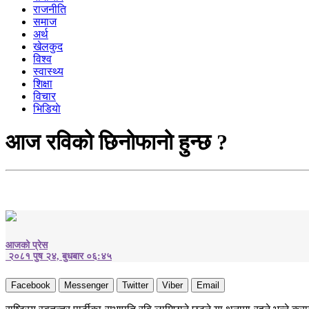
राजनीति
समाज
अर्थ
खेलकुद
विश्व
स्वास्थ्य
शिक्षा
विचार
भिडियाे
आज रविको छिनोफानो हुन्छ ?
आजको प्रेस
२०८१ पुष २४, बुधबार ०६:४५
Facebook
Messenger
Twitter
Viber
Email