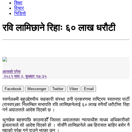
शिक्षा
विचार
भिडियाे
रवि लामिछाने रिहाः ६० लाख धरौटी
आजको प्रेस
२०८१ माघ २, बुधबार १७:३५
Facebook
Messenger
Twitter
Viber
Email
स्वर्णलक्ष्मी बहुउद्देश्यीय सहकारी संस्था ठगी प्रकरणमा राष्ट्रिय स्वतन्त्र पार्टी
(रास्वप)का निलम्बित सभापति रवि लामिछानेलाई ६० लाख रुपैयाँ धरौटीमा रिहा
गर्न अदालतले आदेश दिएको छ ।
थुनछेक बहसपछि काठमाडौँ जिल्ला अदालतका न्यायाधीश माधव अधिकारीको
इजलासले सो आदेश दिएको हो । योसँगै लामिछानेले अब हिरासत बाहिर बसेर नै
मुद्दाको पुर्पक्ष गर्न पाउने भएका छन् ।