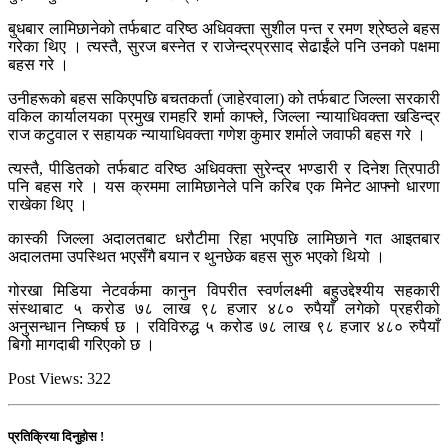
बुधबार लामिछानेको तर्फबाट वरिष्ठ अधिवक्ता सुशील पन्त र रमण श्रेष्ठले बहस
गरेका थिए । त्यस्तै, सुरज बस्नेत र राजेन्द्रप्रसाद सेढाईंले पनि उनको पक्षमा
बहस गरे ।
उनीहरूको बहस सकिएपछि बचतकर्ता (जाहेरवाला) को तर्फबाट जिल्ला सरकारी
वकिल कार्यालयका प्रमुख रामहरि शर्मा काफ्ले, जिल्ला न्यायाधिवक्ता खडिन्द्र
राज कटुवाल र सहायक न्यायाधिवक्ता गणेश कुमार शर्माले जवाफी बहस गरे ।
त्यस्तै, पीडितको तर्फबाट वरिष्ठ अधिवक्ता सुरेन्द्र भण्डारी र दिनेश त्रिपाठी
पनि बहस गरे । यस क्रममा लामिछानेले पनि करिब एक मिनेट आफ्नो धारणा
राखेका थिए ।
कास्की जिल्ला अदालतबाट धरौटीमा रिहा भएपछि लामिछाने गत आइतबार
अदालतमा उपस्थित भएसँगै बयान र थुनछेक बहस सुरु भएको थियो ।
गोरखा मिडिया नेटवर्कमा कानुन विपरीत स्वर्णलक्ष्मी बहुउद्देश्यीय सहकारी
संस्थाबाट ५ करोड ७८ लाख ९८ हजार ४८० रुपैयाँ लगेको प्रहरीको
अनुसन्धान निष्कर्ष छ । रविविरुद्ध ५ करोड ७८ लाख ९८ हजार ४८० रुपैयाँ
बिगो मागदाबी गरिएको छ ।
Post Views:
322
प्रतिक्रिया दिनुहोस !