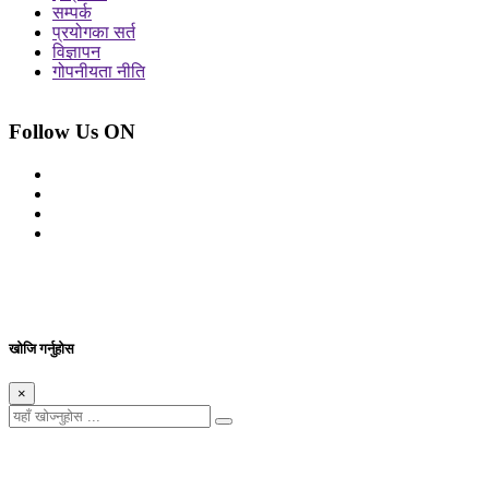
सम्पर्क
प्रयोगका सर्त
विज्ञापन
गोपनीयता नीति
Follow Us ON
© 2026 सर्वाधिकार शुरक्षित आजको प्रेस
Site By: Appharu
खोजि गर्नुहोस
×