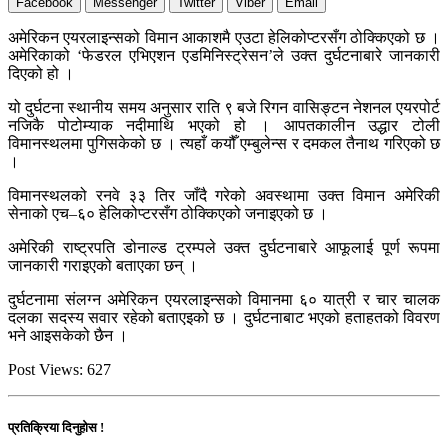
Facebook
Messenger
Twitter
Viber
Email
अमेरिकन एयरलाइन्सको विमान आकाशमै एउटा हेलिकोप्टरसँग ठोक्किएको छ ।
अमेरिकाको ‘फेडरल एभिएशन एडमिनिस्ट्रेसन’ले उक्त दुर्घटनाबारे जानकारी
दिएको हो ।
यो दुर्घटना स्थानीय समय अनुसार राति ९ बजे रिगन वासिङ्टन नेशनल एयरपोर्ट
नजिकै पोटोम्याक नदीमाथि भएको हो । आपतकालीन उद्धार टोली
विमानस्थलमा पुगिसकेको छ । त्यहाँ कयौँ एम्बुलेन्स र दमकल तैनाथ गरिएको छ
।
विमानस्थलको रनवे ३३ तिर जाँदै गरेको अवस्थामा उक्त विमान अमेरिकी
सेनाको एच–६० हेलिकोप्टरसँग ठोक्किएको जनाइएको छ ।
अमेरिकी राष्ट्रपति डोनाल्ड ट्रम्पले उक्त दुर्घटनाबारे आफूलाई पूर्ण रूपमा
जानकारी गराइएको बताएका छन् ।
दुर्घटनामा संलग्न अमेरिकन एयरलाइन्सको विमानमा ६० यात्री र चार चालक
दलका सदस्य सवार रहेको बताएइको छ । दुर्घटनाबाट भएको हताहतको विवरण
भने आइसकेको छैन ।
Post Views:
627
प्रतिक्रिया दिनुहोस !