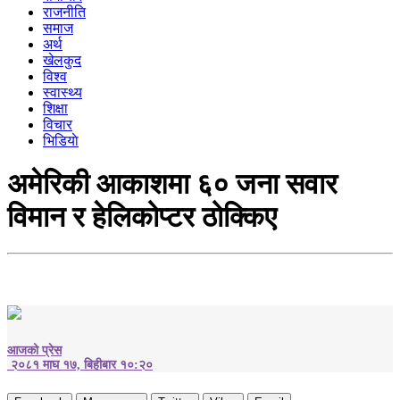
राजनीति
समाज
अर्थ
खेलकुद
विश्व
स्वास्थ्य
शिक्षा
विचार
भिडियाे
अमेरिकी आकाशमा ६० जना सवार
विमान र हेलिकोप्टर ठोक्किए
आजको प्रेस
२०८१ माघ १७, बिहीबार १०:२०