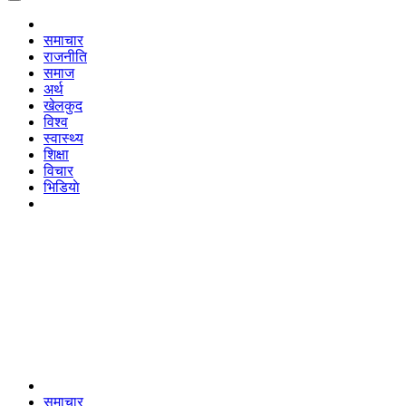
समाचार
राजनीति
समाज
अर्थ
खेलकुद
विश्व
स्वास्थ्य
शिक्षा
विचार
भिडियाे
समाचार