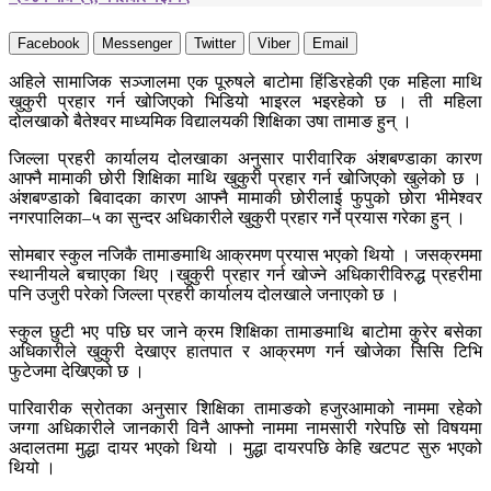
Facebook
Messenger
Twitter
Viber
Email
अहिले सामाजिक सञ्जालमा एक पूरुषले बाटोमा हिंडिरहेकी एक महिला माथि
खुकुरी प्रहार गर्न खोजिएको भिडियो भाइरल भइरहेको छ । ती महिला
दोलखाकोे बैतेश्वर माध्यमिक विद्यालयकी शिक्षिका उषा तामाङ हुन् ।
जिल्ला प्रहरी कार्यालय दोलखाका अनुसार पारीवारिक अंशबण्डाका कारण
आफ्नै मामाकी छोरी शिक्षिका माथि खुकुरी प्रहार गर्न खोजिएको खुलेको छ ।
अंशबण्डाको बिवादका कारण आफ्नै मामाकी छोरीलाई फुपुको छोरा भीमेश्वर
नगरपालिका–५ का सुन्दर अधिकारीले खुकुरी प्रहार गर्ने प्रयास गरेका हुन् ।
सोमबार स्कुल नजिकै तामाङमाथि आक्रमण प्रयास भएको थियो । जसक्रममा
स्थानीयले बचाएका थिए ।खुकुरी प्रहार गर्न खोज्ने अधिकारीविरुद्ध प्रहरीमा
पनि उजुरी परेको जिल्ला प्रहरी कार्यालय दोलखाले जनाएको छ ।
स्कुल छुटी भए पछि घर जाने क्रम शिक्षिका तामाङमाथि बाटोमा कुरेर बसेका
अधिकारीले खुकुरी देखाएर हातपात र आक्रमण गर्न खोजेका सिसि टिभि
फुटेजमा देखिएको छ ।
पारिवारीक स्रोतका अनुसार शिक्षिका तामाङको हजुरआमाको नाममा रहेको
जग्गा अधिकारीले जानकारी विनै आफ्नो नाममा नामसारी गरेपछि सो विषयमा
अदालतमा मुद्धा दायर भएको थियो । मुद्धा दायरपछि केहि खटपट सुरु भएको
थियो ।