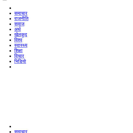
समाचार
राजनीति
समाज
अर्थ
खेलकुद
विश्व
स्वास्थ्य
शिक्षा
विचार
भिडियाे
समाचार