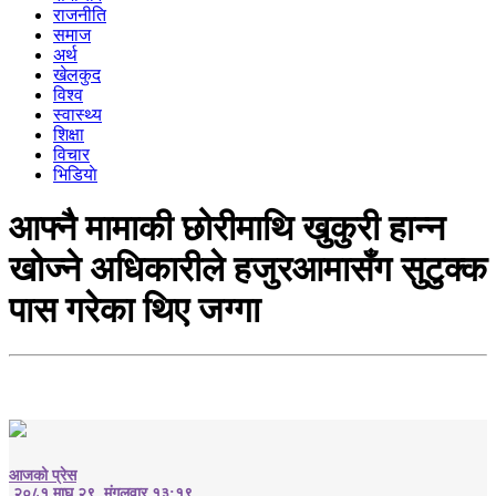
राजनीति
समाज
अर्थ
खेलकुद
विश्व
स्वास्थ्य
शिक्षा
विचार
भिडियाे
आफ्नै मामाकी छोरीमाथि खुकुरी हान्न
खोज्ने अधिकारीले हजुरआमासँग सुटुक्क
पास गरेका थिए जग्गा
आजको प्रेस
२०८१ माघ २९, मंगलवार १३:१९