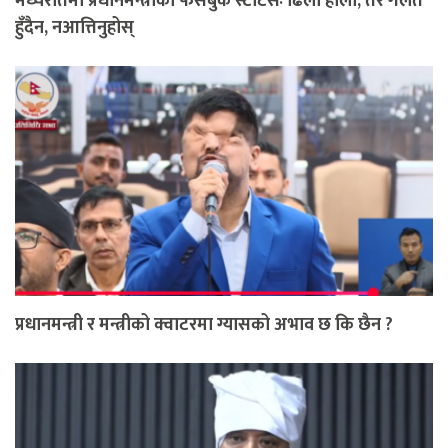
मध्यरातमा प्रधानमन्त्रीको फेसबुक स्टाटसः ढिला होला, तर गलत
हुँदैन, नआत्तिनुहोस्
प्रधानमन्त्री र मन्त्रीको क्वाटरमा ग्यासको अभाव छ कि छैन ?