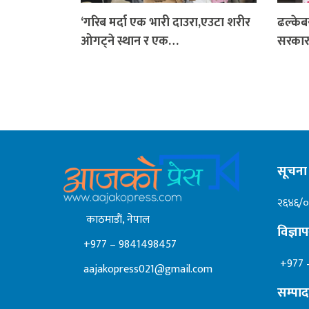
‘गरिब मर्दा एक भारी दाउरा,एउटा शरीर
ढल्केब
ओगट्ने स्थान र एक…
सरकार
सूचना 
२६४६/
काठमाडाैं, नेपाल
विज्ञ
+977 – 9841498457
+977 
aajakopress021@gmail.com
सम्पा