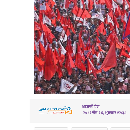
आजको प्रेस
२०८१ चैत्र १४, शुक्रबार १२:३८