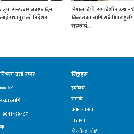
र ट्रमा सेन्टरबारे जवाफ दिन
‘नेपाल दिगो, समावेशी र उत्थान
लाई सभामुखको निर्देशन
विकासका लागि सबै मित्रराष्ट्रसँग
सहकार्य…
विभाग दर्ता नम्बर
लिङ्कहरू
०७७-७८
हाम्रोबारे
सम्पर्क
ापनका लागि
प्रयोगका सर्त
– 9841498457
विज्ञापन
दक
गोपनीयता नीति