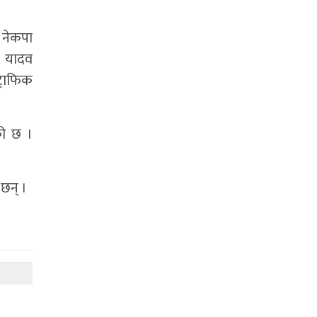
 नेकपा
ाय यादव
्राफिक
को छ ।
 छन् ।