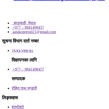
काठमाडाैं, नेपाल
+977 – 9841498457
aajakopress021@gmail.com
सूचना विभाग दर्ता नम्बर
२६४६/०७७-७८
विज्ञापनका लागि
+977 – 9841498457
सम्पादक
रोहित नाथ भण्डारी
लिङ्कहरू
हाम्रोबारे