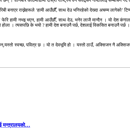
न् । शनिबार काठमाडौंमा दोस्रो राष्ट्रिय वन संवद्र्धन गोष्ठीलाई सम्बोधन गर्दै
रिबी बनाएर राख्नेहरूले ‘हामी आउँछौँ, साथ देउ भनिरहेको देख्दा अचम्म लागेको’ टिप
रि हामी नभइ भएन, हामी आउँछौँ, साथ देउ, भनेर लाजै मान्दैन । यो देश कंगाल 
ो होला । त्यसपछि के भयो ? हामी देश बनाउनै पर्छ, देशलाई विकसित बनाउनै पर्छ ।
छन्,यस्तो स्वच्छ, पवित्र छ । यो त देवभूमि हो । यस्तो ठाउँ, अक्सिजन नै अक्स
ई मन्त्रालयको…