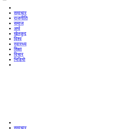
समाचार
राजनीति
समाज
अर्थ
खेलकुद
विश्व
स्वास्थ्य
शिक्षा
विचार
भिडियाे
समाचार