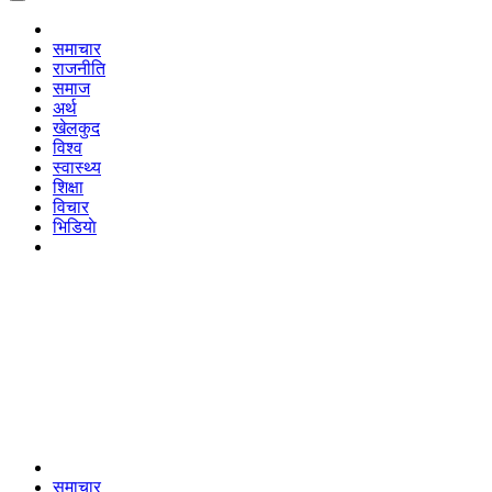
समाचार
राजनीति
समाज
अर्थ
खेलकुद
विश्व
स्वास्थ्य
शिक्षा
विचार
भिडियाे
समाचार