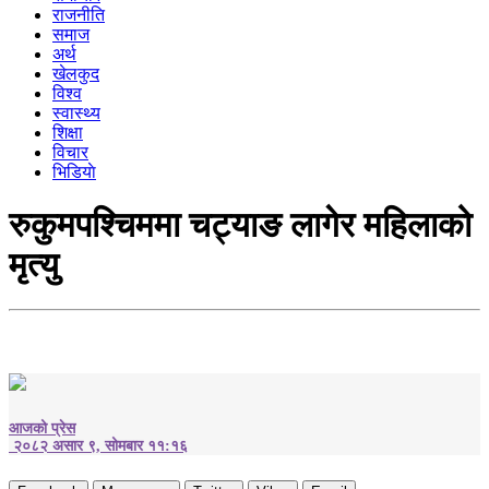
राजनीति
समाज
अर्थ
खेलकुद
विश्व
स्वास्थ्य
शिक्षा
विचार
भिडियाे
रुकुमपश्चिममा चट्याङ लागेर महिलाको
मृत्यु
आजको प्रेस
२०८२ असार ९, सोमबार ११:१६