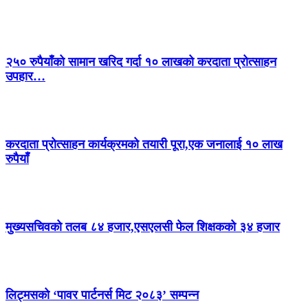
२५० रुपैयाँको सामान खरिद गर्दा १० लाखको करदाता प्रोत्साहन
उपहार…
करदाता प्रोत्साहन कार्यक्रमको तयारी पूरा,एक जनालाई १० लाख
रुपैयाँ
मुख्यसचिवको तलब ८४ हजार,एसएलसी फेल शिक्षकको ३४ हजार
लिट्मसको ‘पावर पार्टनर्स मिट २०८३’ सम्पन्न