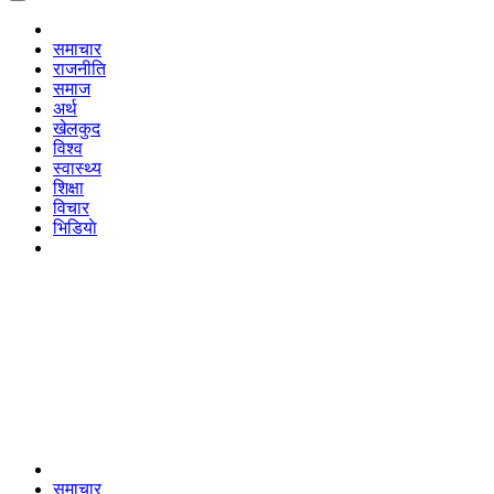
समाचार
राजनीति
समाज
अर्थ
खेलकुद
विश्व
स्वास्थ्य
शिक्षा
विचार
भिडियाे
समाचार