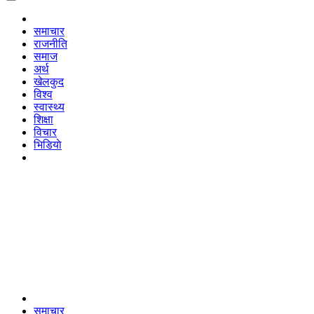
समाचार
राजनीति
समाज
अर्थ
खेलकुद
विश्व
स्वास्थ्य
शिक्षा
विचार
भिडियाे
समाचार