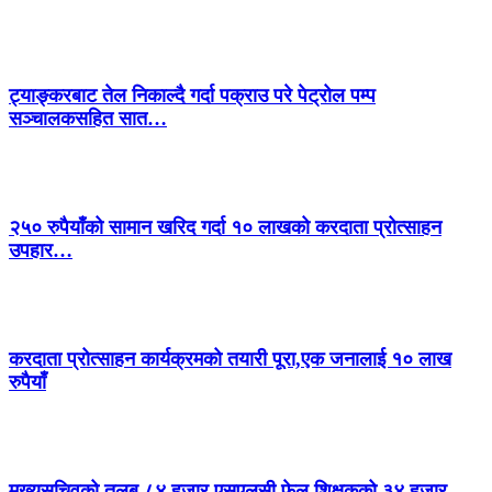
ट्याङ्करबाट तेल निकाल्दै गर्दा पक्राउ परे पेट्रोल पम्प
सञ्चालकसहित सात…
२५० रुपैयाँको सामान खरिद गर्दा १० लाखको करदाता प्रोत्साहन
उपहार…
करदाता प्रोत्साहन कार्यक्रमको तयारी पूरा,एक जनालाई १० लाख
रुपैयाँ
मुख्यसचिवको तलब ८४ हजार,एसएलसी फेल शिक्षकको ३४ हजार