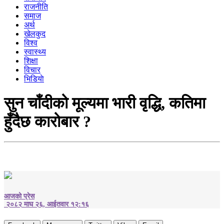
राजनीति
समाज
अर्थ
खेलकुद
विश्व
स्वास्थ्य
शिक्षा
विचार
भिडियाे
सुन चाँदीको मूल्यमा भारी वृद्धि, कतिमा
हुँदैछ कारोबार ?
आजको प्रेस
२०८२ माघ २६, आईतवार १२:१६