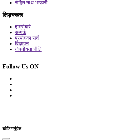
रोहित नाथ भण्डारी
लिङ्कहरू
हाम्रोबारे
सम्पर्क
प्रयोगका सर्त
विज्ञापन
गोपनीयता नीति
Follow Us ON
© 2026 सर्वाधिकार शुरक्षित आजको प्रेस
Site By: Appharu
खोजि गर्नुहोस