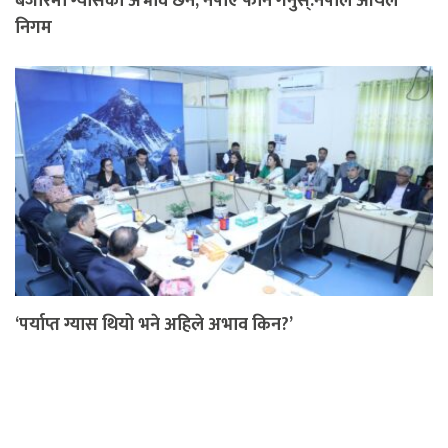
बजारमा ग्यासको अभाव छैन, नपाए फोन गर्नुस्:नेपाल आयल
निगम
‘पर्याप्त ग्यास थियो भने अहिले अभाव किन?’