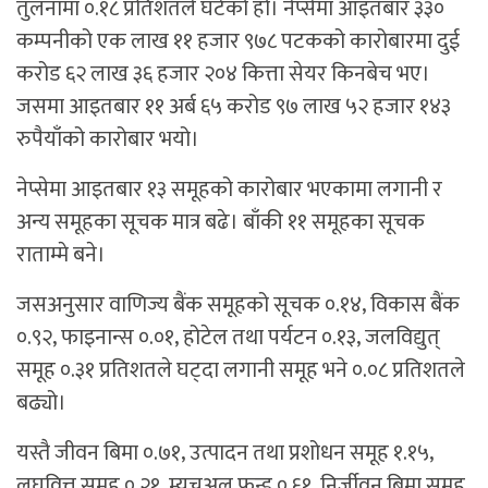
तुलनामा ०.१८ प्रतिशतले घटेको हो। नेप्सेमा आइतबार ३३०
कम्पनीको एक लाख ११ हजार ९७८ पटकको कारोबारमा दुई
करोड ६२ लाख ३६ हजार २०४ कित्ता सेयर किनबेच भए।
जसमा आइतबार ११ अर्ब ६५ करोड ९७ लाख ५२ हजार १४३
रुपैयाँको कारोबार भयो।
नेप्सेमा आइतबार १३ समूहको कारोबार भएकामा लगानी र
अन्य समूहका सूचक मात्र बढे। बाँकी ११ समूहका सूचक
राताम्मे बने।
जसअनुसार वाणिज्य बैंक समूहको सूचक ०.१४‚ विकास बैंक
०.९२‚ फाइनान्स ०.०१‚ होटेल तथा पर्यटन ०.१३‚ जलविद्युत्
समूह ०.३१ प्रतिशतले घट्दा लगानी समूह भने ०.०८ प्रतिशतले
बढ्यो।
यस्तै जीवन बिमा ०.७१‚ उत्पादन तथा प्रशोधन समूह १.१५‚
लघुवित्त समूह ०.२१‚ म्युचुअल फन्ड ०.६१‚ निर्जीवन बिमा समूह