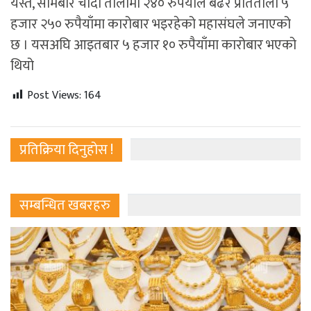
यस्तै, सोमबार चाँदी तोलामा २४० रुपैयाँले बढेर प्रतितोला ५
हजार २५० रुपैयाँमा कारोबार भइरहेको महासंघले जनाएको
छ । यसअघि आइतबार ५ हजार १० रुपैयाँमा कारोबार भएको
थियो
Post Views:
164
प्रतिक्रिया दिनुहोस !
सम्बन्धित खबरहरु