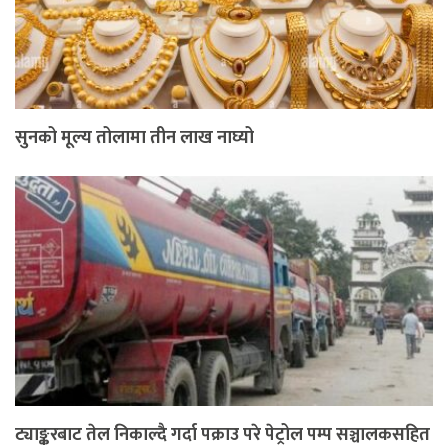
सुनको मूल्य तोलामा तीन लाख नाघ्यो
ट्याङ्करबाट तेल निकाल्दै गर्दा पक्राउ परे पेट्रोल पम्प सञ्चालकसहित