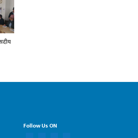
ंसदीय
Follow Us ON