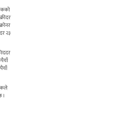
म एकको
क्रीदर
क्रोनर
ीदर २३
खरिददर
पैयाँ
ैयाँ
ंकले
छ ।