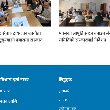
ेट सेवा प्रदायकका बक्यौता
ग्यासको आपूर्ति सहज बनाउन स
टुङ्ग्याउने प्रयासमा सरकार
समितिको सरकारलाई निर्देशन
विभाग दर्ता नम्बर
लिङ्कहरू
०७७-७८
हाम्रोबारे
सम्पर्क
ापनका लागि
प्रयोगका सर्त