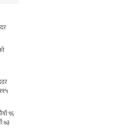
यदर
को
िददर
 ११५
ैयाँ ९६
ाँ ७३