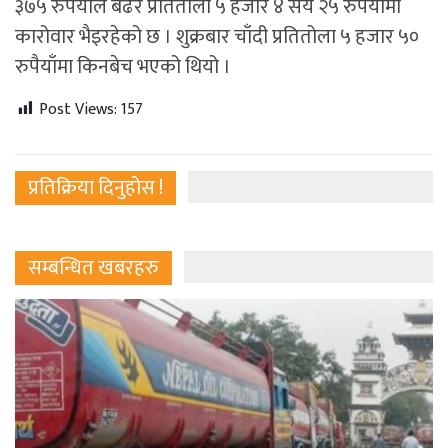
३७५ रुपैयाँले बढेर प्रतितोला ५ हजार ४ सय २५ रुपैयाँमा
कारोवार भैइरहेको छ । शुक्रबार चाँदी प्रतितोला ५ हजार ५०
रुपैयाँमा किनबेच भएको थियो ।
Post Views:
157
प्रतिक्रिया दिनुहोस !
सम्बन्धित खबरहरु