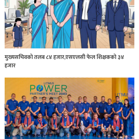
मुख्यसचिवको तलब ८४ हजार,एसएलसी फेल शिक्षकको ३४
हजार