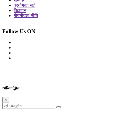
सम्पर्क
प्रयोगका सर्त
विज्ञापन
गोपनीयता नीति
Follow Us ON
© 2026 सर्वाधिकार शुरक्षित आजको प्रेस
Site By: Appharu
खोजि गर्नुहोस
×