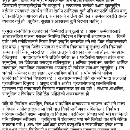
सुरक्षाकर्मी, कर्मचारीतन्त्र, नागरिक समाज र सञ्चारमाध्यम सबैले आफ्नो
जिम्मेवारी इमानदारीपूर्वक निभाउनुपर्छ । राज्यसत्ता कसैको पक्षमा झुक्नुहुँदैन ।
वर्तमान सरकारले समर्थन गर्ने वा समीप ठानिएका कुनै पनि दलप्रति लोयल बन्नु
लोकतान्त्रिक आचरण होइन, सरकारको कर्तव्य सबै दल र उम्मेदवारप्रति समान
व्यवहार गर्नु हो– सुविधा, सुरक्षा र अवसरमा कुनै भेदभाव नहोस् ।
प्रमुख राजनीतिक दलहरूको जिम्मेवारी झन् ठूलो छ । आफ्ना उम्मेदवारलाई
आचारसंहिता पालना गराउन नियमित निर्देशन र निगरानी आवश्यक छ । ‘जित्नै
पर्छ’ भन्ने मनोविज्ञानले नियम मिच्ने प्रवृत्ति जन्माउँछ भने त्यो जित लोकतन्त्रको
हार बन्छ । चुनाव जितेर संसद् वा स्थानीय निकायमा पुग्नुभन्दा अघि नियमको
सम्मान गर्न सिक्नु जरुरी छ । लोकतन्त्रको संस्कार कागजमा होइन, व्यवहारमा
देखिनुपर्छ । मतदातातर्फ पनि उत्तिकै अपेक्षा छ । घरदैलोमा आएका हरेक बाचा
सुन्नुहोस्, तर विवेकको तराजुमा तौलिनुहोस् । क्षणिक प्रलोभन, जातीय–धार्मिक
उक्साहट, सामाजिक सञ्जालका अफवाह यी सबैबाट सावधान रहनुहोस् । मत
भनेको अधिकार मात्र होइन, उत्तरदायित्व पनि हो । पाँच वर्षको भविष्य
एकदिनको निर्णयले निर्धारण गर्छ । सञ्चारमाध्यमले पनि सनसनीभन्दा सत्यलाई
प्राथमिकता दिनुपर्छ । अपुष्ट दाबी र आरोप–प्रत्यारोपलाई छानबिनविना
प्रसारण गर्दा मतदाताको निर्णयमा नकारात्मक प्रभाव पर्छ । तथ्यमा आधारित,
सन्तुलित र जिम्मेवार रिपोर्टिङ अहिलेको आवश्यकता हो ।
यदि यो निर्वाचन भयरहित, निष्पक्ष र मर्यादित वातावरणमा सम्पन्न भयो भने मात्र
संविधान र लोकतन्त्रमा लागेको घाउ निको पार्ने अवसर मिल्नेछ । निर्वाचन
परिणाम कसैको पक्षमा जाओस् वा विपक्षमा– प्रक्रिया निष्पक्ष भयो भने पराजितले
पनि परिणाम स्वीकार्छ । प्रक्रिया नै शंकास्पद भयो भने जितेको पक्ष पनि नैतिक
संकटमा पर्छ । अतः मौन अवधिको घण्टी बज्नुअघि र त्यसपछिका हरेक क्षणमा
सबै पक्षले संयम, जिम्मेवारी र पारदर्शिताको उच्चतम उदाहरण प्रस्तुत गरौं ।