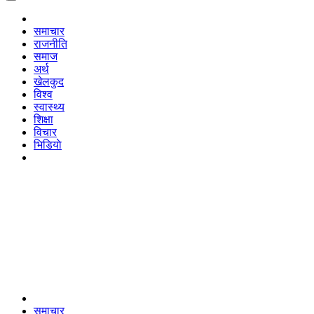
समाचार
राजनीति
समाज
अर्थ
खेलकुद
विश्व
स्वास्थ्य
शिक्षा
विचार
भिडियाे
समाचार