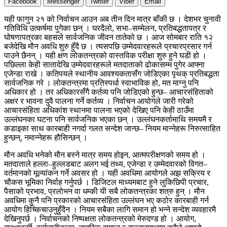
Facebook
Messenger
Twitter
Viber
Email
यही फागुन २१ को निर्वाचन आउन अब तीन दिन मात्र बाँकी छ । देशभर चुनावी
गतिविधि उत्कर्षमा पुगेका छन् । घरदैलो, सभा–सम्मेलन, प्रतिबद्धतापत्र र
घोषणापत्रका बहसले सार्वजनिक जीवन तातेको छ । आज सोमबार राति १२
बजेदेखि मौन अवधि शुरु हुँदै छ । त्यसपछि उम्मेदवारहरूले प्रचारप्रसार गर्न
पाउने छैनन् । यही क्षण लोकतन्त्रको वास्तविक परीक्षा शुरु हुने घडी हो ।
पछिल्ला केही सातादेखि उम्मेदवारहरूले मतदाताको ढोकासम्म पुगेर आफ्ना
एजेन्डा राखे । कतिपयले स्थानीय आवश्यकतासँग जोडिएका पृथक् प्रतिबद्धता
सार्वजनिक गरे । लोकतन्त्रमा प्रतिस्पर्धा स्वाभाविक हो, मत माग्नु पनि
अधिकार हो । तर अधिकारसँगै कर्तव्य पनि जोडिएको हुन्छ– आचारसंहिताको
अक्षर र भावना दुवै पालना गर्ने कर्तव्य । निर्वाचन आयोगले जारी गरेको
आचारसंहिता अधिकांश स्थानमा पालना भएको देखिए पनि केही ठाउँमा
उल्लंघनका घटना पनि सार्वजनिक भएका छन् । उल्लंघनकर्तामाथि समयमै र
कडाइका साथ कारबाही नगर्दा गलत सन्देश जान्छ– नियम मान्नेहरू निरुत्साहित
हुन्छन्, नमान्नेहरू हौसिन्छन् ।
मौन अवधि भनेको मौन बस्ने मात्र समय होइन, आत्मपरीक्षणको समय हो ।
मतदाताले हल्ला–हुल्लडबाट अलग भई तथ्य, एजेन्डा र उम्मेदवारको विगत–
वर्तमानको मूल्यांकन गर्ने अवसर हो । यही अवधिमा आयोगले अझ सक्रिय र
चौकस भूमिका निर्वाह गर्नुपर्छ । डिजिटल माध्यमबाट हुने लुकिछिपी प्रचार,
पैसाको प्रभाव, प्रलोभन वा धम्की यी सबै लोकतन्त्रका शत्रु हुन् । मौन
अवधिमा कुनै पनि प्रकारको आचारसंहिता उल्लंघन भए कठोर कारबाही गर्न
आयोग हिच्किचाउनुहुँदैन । नियम सबैका लागि समान हो भन्ने सन्देश व्यवहारमै
देखिनुपर्छ । निर्वाचनको निष्पक्षता लोकतन्त्रको मेरुदण्ड हो । आयोग,