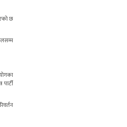
भएको छ
ालसम्म
आयोगका
 पार्टी
िवर्तन