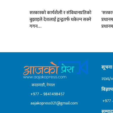
सरकारको कार्यशैली र संविधानप्रतिको
‘सरकार
बुझाइले देशलाई द्वन्द्वतर्फ धकेल्न सक्ने
प्रधानम
गगन…
प्रधानम
सूचना 
२६४६/
काठमाडाैं, नेपाल
विज्ञ
+977 – 9841498457
+977 
aajakopress021@gmail.com
सम्पा