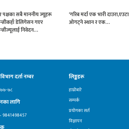
 पक्षका सबै माननीय ज्यूहरू
‘गरिब मर्दा एक भारी दाउरा,एउट
न्त्रीकहाँ डेलिगेसन गएर
ओगट्ने स्थान र एक…
न्त्रीज्यूलाई निवेदन…
विभाग दर्ता नम्बर
लिङ्कहरू
०७७-७८
हाम्रोबारे
सम्पर्क
ापनका लागि
प्रयोगका सर्त
– 9841498457
विज्ञापन
दक