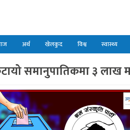
माज
अर्थ
खेलकुद
विश्व
स्वास्थ्य
ीले कटायो समानुपातिकमा ३ लाख 