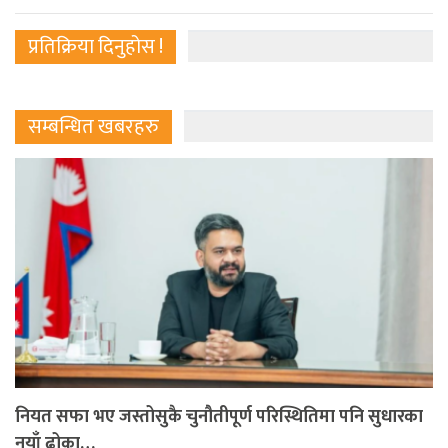
प्रतिक्रिया दिनुहोस !
सम्बन्धित खबरहरु
नियत सफा भए जस्तोसुकै चुनौतीपूर्ण परिस्थितिमा पनि सुधारका
नयाँ ढोका…