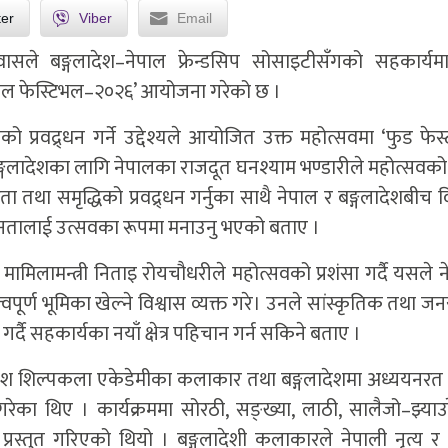
ter
Viber
Email
ावासले बङ्गलादेश–नेपाल फ्रेन्डसिप सोसाइटीसँगको सहकार्
ेपाल फेस्टिभल–२०२६’ आयोजना गरेको छ ।
प्रवद्र्धन गर्ने उद्देश्यले आयोजित उक्त महोत्सवमा ‘फुड फेस
्गलादेशका लागि नेपालका राजदूत घनश्याम भण्डारीले महोत्सवको उ
था समृद्धिको प्रवद्र्धन गर्नुका साथै नेपाल र बङ्गलादेशबीच व
ानतालाई उत्सवका रूपमा मनाउनु भएको बताए ।
 मामिलामन्त्री निताइ रोयचौधरीले महोत्सवको प्रशंसा गर्दै यसले 
्ण भूमिका खेल्ने विश्वास व्यक्त गरे। उनले सांस्कृतिक तथा ज
र्दै सहकार्यका नयाँ क्षेत्र पहिचान गर्न सकिने बताए ।
्गलादेश शिल्पकला एकेडेमीका कलाकार तथा बङ्गलादेशमा अध्ययनरत
तुत गरेका थिए । कार्यक्रममा सोरठी, सङ्ख्या, लाठी, सालैजो–झ्या
्रस्तुत गरिएको थियो । बङ्गलादेशी कलाकारले नेपाली नृत्य र 