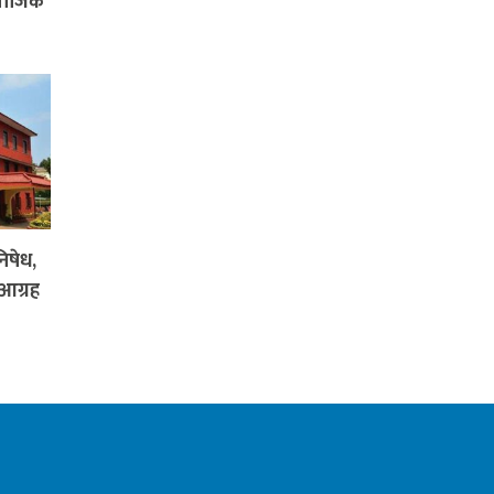
ामाजिक
िषेध,
आग्रह