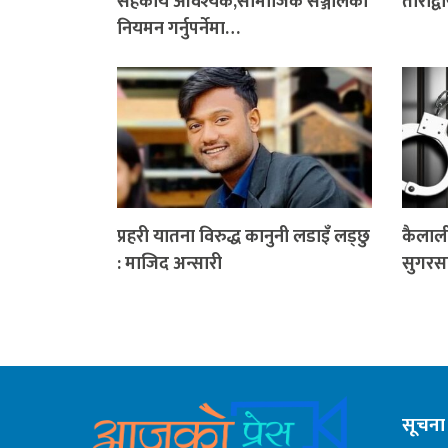
सहकार्य आवश्यक,सामाजिक सञ्जालको
ताराद्व
नियमन गर्नुपर्नेमा…
प्रहरी यातना विरुद्ध कानुनी लडाइँ लड्छु
कैलाली
: माजिद अन्सारी
सुगरसह
सूचना 