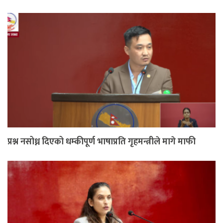
प्रश्न नसोध्न दिएको धम्कीपूर्ण भाषाप्रति गृहमन्त्रीले मागे माफी