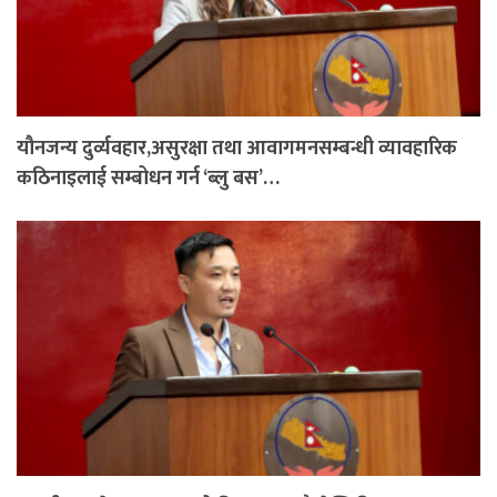
यौनजन्य दुर्व्यवहार,असुरक्षा तथा आवागमनसम्बन्धी व्यावहारिक
कठिनाइलाई सम्बोधन गर्न ‘ब्लु बस’…