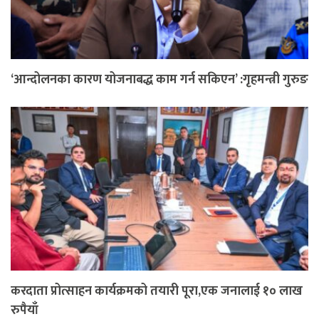
‘आन्दोलनका कारण योजनाबद्ध काम गर्न सकिएन’ :गृहमन्त्री गुरुङ
करदाता प्रोत्साहन कार्यक्रमको तयारी पूरा,एक जनालाई १० लाख
रुपैयाँ