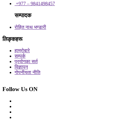
+977 – 9841498457
सम्पादक
रोहित नाथ भण्डारी
लिङ्कहरू
हाम्रोबारे
सम्पर्क
प्रयोगका सर्त
विज्ञापन
गोपनीयता नीति
Follow Us ON
© 2026 सर्वाधिकार शुरक्षित आजको प्रेस
Site By: Appharu