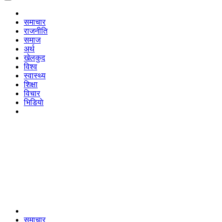
समाचार
राजनीति
समाज
अर्थ
खेलकुद
विश्व
स्वास्थ्य
शिक्षा
विचार
भिडियाे
समाचार