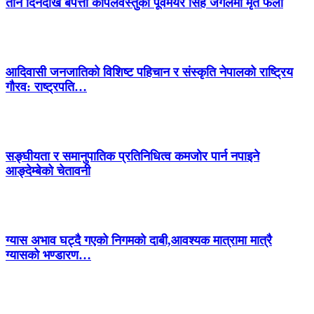
तीन दिनदेखि बेपत्ता कपिलवस्तुका पूर्वमेयर सिंह जंगलमा मृत फेला
आदिवासी जनजातिको विशिष्ट पहिचान र संस्कृति नेपालको राष्ट्रिय
गौरव: राष्ट्रपति…
सङ्घीयता र समानुपातिक प्रतिनिधित्व कमजोर पार्न नपाइने
आङ्देम्बेको चेतावनी
ग्यास अभाव घट्दै गएको निगमको दाबी,आवश्यक मात्रामा मात्रै
ग्यासको भण्डारण…