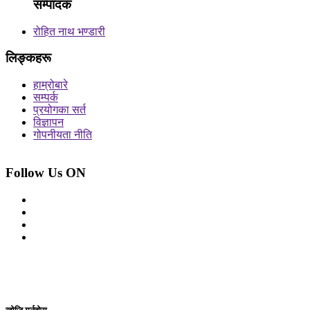
सम्पादक
रोहित नाथ भण्डारी
लिङ्कहरू
हाम्रोबारे
सम्पर्क
प्रयोगका सर्त
विज्ञापन
गोपनीयता नीति
Follow Us ON
© 2026 सर्वाधिकार शुरक्षित आजको प्रेस
Site By: Appharu