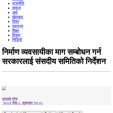
राजनीति
समाज
अर्थ
खेलकुद
विश्व
स्वास्थ्य
शिक्षा
विचार
भिडियाे
निर्माण व्यवसायीका माग सम्बोधन गर्न
सरकारलाई संसदीय समितिको निर्देशन
आजको प्रेस
२०८३ जेष्ठ ८, शुक्रबार १३:०८