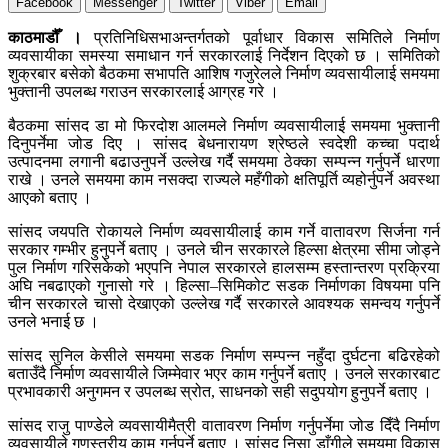
Facebook
Messenger
Twitter
Viber
Email
काठमाडौँ ।
प्रतिनिधिसभाअन्तर्गतको पूर्वाधार विकास समितिले निर्माण
व्यवसायीका समस्या समाधान गर्न सरकारलाई निर्देशन दिएको छ । समितिको
शुक्रबार बसेको बैठकमा सभापति आशिष गजुरेलले निर्माण व्यवसायीलाई समयमा
भुक्तानी उपलब्ध गराउन सरकारलाई आग्रह गरे ।
बैठकमा सांसद डा मो फिरदोश आलमले निर्माण व्यवसायीलाई समयमा भुक्तानी
दिनुपर्नेमा जोड दिए । सांसद बेधनारायण श्रेष्ठले स्वदेशी कच्चा पदार्थ
उत्पादनमा लगानी बढाउनुपर्ने उल्लेख गर्दै समयमा ठेक्का सम्पन्न गर्नुपर्ने धारणा
राखे । उनले समयमा काम नसक्दा राज्यले महँगीको क्षतिपूर्ति व्यहोर्नुपर्ने अवस्था
आएको बताए ।
सांसद जयपति रोकायले निर्माण व्यवसायीलाई काम गर्ने वातावरण सिर्जना गर्न
सरकार गम्भीर हुनुपर्ने बताए । उनले चीन सरकारले हिल्सा क्षेत्रमा सीमा जोड्ने
पुल निर्माण गरिसकेको भएपनि नेपाल सरकारले हालसम्म हस्तान्तरण प्रक्रिया
अघि नबढाएको गुनासो गरे । हिल्सा–सिमिकोट सडक निर्माणका विषयमा पनि
चीन सरकारले चासो देखाएको उल्लेख गर्दै सरकारले आवश्यक समन्वय गर्नुपर्ने
उनले भनाई छ ।
सांसद सुनिल केसीले समयमा सडक निर्माण सम्पन्न नहुँदा दुर्घटना बढिरहेको
बताउँदै निर्माण व्यवसायीले जिम्मेवार भएर काम गर्नुपर्ने बताए । उनले सरकारबाट
प्रभावकारी अनुगमन र उपलब्ध स्रोत, साधनको सही सदुपयोग हुनुपर्ने बताए ।
सांसद राजु पाण्डेले व्यवसायीमैत्री वातावरण निर्माण गर्नुपर्नेमा जोड दिँदै निर्माण
व्यवसायीले गुणस्तरीय काम गर्नुपर्ने बताए । सांसद निसा डाँगीले समयमा विकास