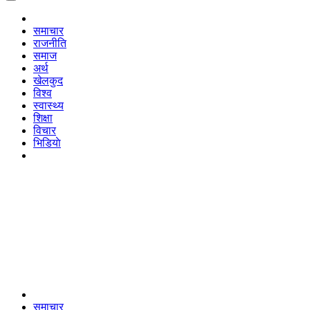
समाचार
राजनीति
समाज
अर्थ
खेलकुद
विश्व
स्वास्थ्य
शिक्षा
विचार
भिडियाे
समाचार