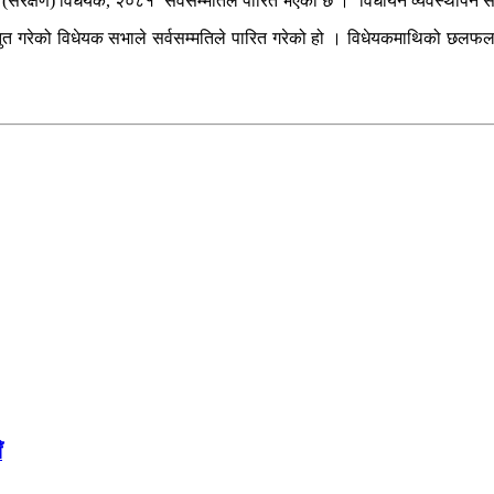
(संरक्षण) विधेयक, २०८१’ सर्वसम्मतिले पारित भएको छ । ‘विधायन व्यवस्थापन स
ुत गरेको विधेयक सभाले सर्वसम्मतिले पारित गरेको हो । विधेयकमाथिको छलफलमा 
ँ