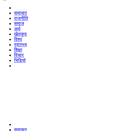
समाचार
राजनीति
समाज
अर्थ
खेलकुद
विश्व
स्वास्थ्य
शिक्षा
विचार
भिडियाे
समाचार