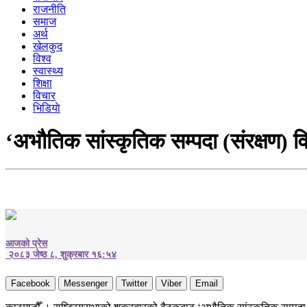
राजनीति
समाज
अर्थ
खेलकुद
विश्व
स्वास्थ्य
शिक्षा
विचार
भिडियाे
‘अभौतिक सांस्कृतिक सम्पदा (संरक्षण) व
आजको प्रेस
२०८३ जेष्ठ ८, शुक्रबार १६:५४
Facebook
Messenger
Twitter
Viber
Email