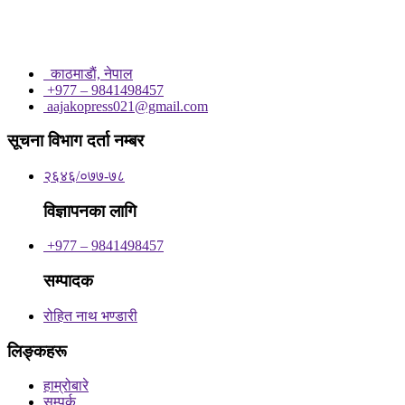
काठमाडाैं, नेपाल
+977 – 9841498457
aajakopress021@gmail.com
सूचना विभाग दर्ता नम्बर
२६४६/०७७-७८
विज्ञापनका लागि
+977 – 9841498457
सम्पादक
रोहित नाथ भण्डारी
लिङ्कहरू
हाम्रोबारे
सम्पर्क