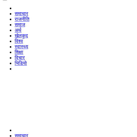
समाचार
राजनीति
समाज
अर्थ
खेलकुद
विश्व
स्वास्थ्य
शिक्षा
विचार
भिडियाे
समाचार