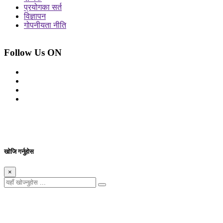
प्रयोगका सर्त
विज्ञापन
गोपनीयता नीति
Follow Us ON
© 2026 सर्वाधिकार शुरक्षित आजको प्रेस
Site By: Appharu
खोजि गर्नुहोस
×