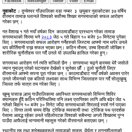
Facebook
Messenger
Twitter
Viber
Email
नुवाकोट
। दुप्चेश्वर गाँउपालिका वडा नम्बर ३ छ्युबार नुवाकोटका ३७ वर्षिय
वीरमान तामाङ घ्लानले विश्वकाे सर्वाेच्च शिखर सगरमाथाकाे सफल आराेहण
गरेका छन् ।
गत वैशाख १ गते नयाँ वर्षका दिन काठमाडौंबाट प्रस्थान गरेका तामाङ
सगरमाथाकाे शिरमा भने
२०८३
जेठ ५ गते बिहान १० बजेर ३० मिनेटमा पुगेका
थिए । सगरमाथाकाे सफल आराेहण गर्नेहरुकाे लिस्टमा आफ्नाे नाम थपेर उनले
थप कीर्तिमानी राख्न सफल भएका छन्। कठिन मौसम, उच्च हिमाली जोखिम र
शारीरिक चुनौतीहरू पार गर्दै उनले यो उपलब्धि हासिल गरेका हुन्।
सगरमाथा आराेहण गर्न त्यति सजिलो छैन । सगरमाथा चढ्ने क्रममा धेरै जसाेले
ज्यान गुमाउनु परेको घटनाहरु देखेको र सुनेका छाैँ । ठुलो चुनाैती लिएर
वीरमानले आफ्नाे सपना पूरा गरेका छन् । काठमाडौबाट नयाँ वर्षकाे अवसर पारेर
उनले जीवनकाे एक बलियो लक्ष्यका साथ विभिन्न जिल्लाहरु पार गर्दै साेलुखुम्बु
जिल्ला तर्फ यात्रा तय गरेका थिए ।
खुम्बु पासाङ ल्हामु गाउँपालिकामा अवस्थित सगरमाथाकाे विभिन्न शिविर
क्याम्पहरु हुँदै कठिन परिस्थितिमा पनि लक्ष्य प्राप्तिका लागि अघि बढेर जेठ ५
गतेकाे बिहान १० बजेर ३० मिनेट जाँदा सगरमाथाकाे शिरलाई स्पर्श गर्न पाएका
थिए । विगत लामाे समय देखि ट्रेकिङ व्यवसायी तथा ट्रेकिङ पथ प्रदर्शक
पेसामा आवद्ध रहेका उनले पहिलोपटक विश्वकाे सबैभन्दा अग्लाे शिखरमा पुग्न
पाउँदा आफैलाई भाग्यमानी महसुस गरेको वीरमानले बताएका छन् ।
स्थानीय तह तथा शुभेच्छुकहरूले तामाङको साहस, धैर्यता र लगनशीलताको