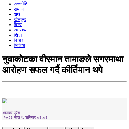
राजनीति
समाज
अर्थ
खेलकुद
विश्व
स्वास्थ्य
शिक्षा
विचार
भिडियाे
नुवाकोटका वीरमान तामाङले सगरमाथा
आरोहण सफल गर्दै कीर्तिमान थपे
आजको प्रेस
२०८३ जेष्ठ ९, शनिबार ०६:०६