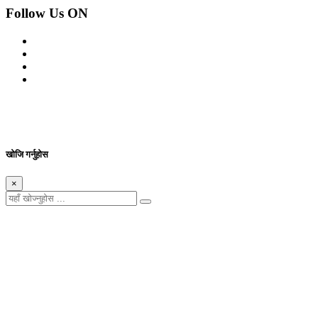
Follow Us ON
© 2026 सर्वाधिकार शुरक्षित आजको प्रेस
Site By: Appharu
खोजि गर्नुहोस
×