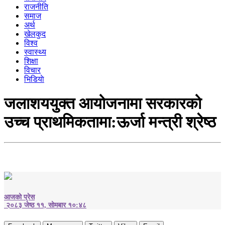
राजनीति
समाज
अर्थ
खेलकुद
विश्व
स्वास्थ्य
शिक्षा
विचार
भिडियाे
जलाशययुक्त आयोजनामा सरकारको
उच्च प्राथमिकतामा:ऊर्जा मन्त्री श्रेष्ठ
आजको प्रेस
२०८३ जेष्ठ ११, सोमबार १०:४८