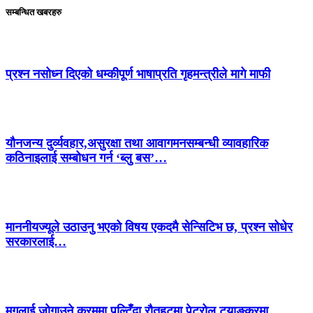
सम्बन्धित खबरहरु
प्रश्न नसोध्न दिएको धम्कीपूर्ण भाषाप्रति गृहमन्त्रीले मागे माफी
यौनजन्य दुर्व्यवहार,असुरक्षा तथा आवागमनसम्बन्धी व्यावहारिक
कठिनाइलाई सम्बोधन गर्न ‘ब्लु बस’…
माननीयज्यूले उठाउनु भएको विषय एकदमै सेन्सिटिभ छ, प्रश्न सोधेर
सरकारलाई…
मृगलाई जोगाउने क्रममा पल्टिँदा रौतहटमा पेट्रोल ट्याङ्करमा