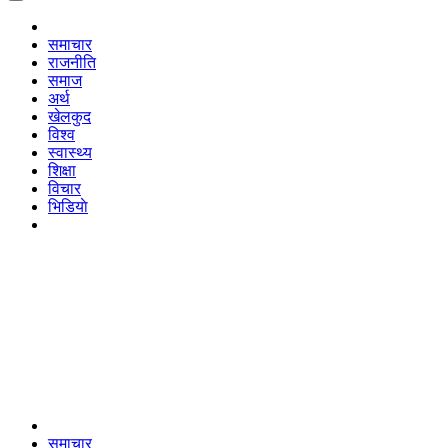
समाचार
राजनीति
समाज
अर्थ
खेलकुद
विश्व
स्वास्थ्य
शिक्षा
विचार
भिडियाे
समाचार