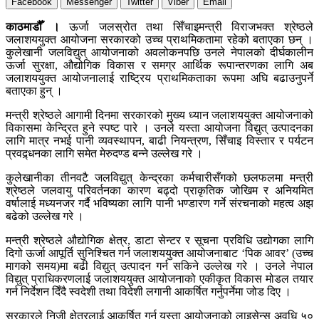
Facebook
Messenger
Twitter
Viber
Email
काठमाडौँ ।
ऊर्जा जलस्रोत तथा सिँचाइमन्त्री विराजभक्त श्रेष्ठले
जलाशययुक्त आयोजना सरकारको उच्च प्राथमिकतामा रहेको बताएका छन् ।
कुलेखानी जलविद्युत् आयोजनाको अवलोकनपछि उनले नेपालको दीर्घकालीन
ऊर्जा सुरक्षा, औद्योगिक विकास र समग्र आर्थिक रूपान्तरणका लागि अब
जलाशययुक्त आयोजनालाई राष्ट्रिय प्राथमिकताका रूपमा अघि बढाउनुपर्ने
बताएका हुन् ।
मन्त्री श्रेष्ठले आगामी दिनमा सरकारको मुख्य ध्यान जलाशययुक्त आयोजनाको
विकासमा केन्द्रित हुने स्पष्ट पारे । उनले यस्ता आयोजना विद्युत् उत्पादनका
लागि मात्र नभई पानी व्यवस्थापन, बाढी नियन्त्रण, सिँचाइ विस्तार र पर्यटन
प्रवद्र्धनका लागि समेत मेरुदण्ड बन्ने उल्लेख गरे ।
कुलेखानीका तीनवटै जलविद्युत् केन्द्रका कर्मचारीसँगको छलफलमा मन्त्री
श्रेष्ठले जलवायु परिवर्तनका कारण बढ्दो प्राकृतिक जोखिम र अनियमित
वर्षालाई मध्यनजर गर्दै भविष्यका लागि पानी भण्डारण गर्ने संरचनाको महत्व अझ
बढेको उल्लेख गरे ।
मन्त्री श्रेष्ठले औद्योगिक क्षेत्र, डाटा सेन्टर र सूचना प्रविधि उद्योगका लागि
दिगो ऊर्जा आपूर्ति सुनिश्चित गर्न जलाशययुक्त आयोजनाबाट ‘पिक आवर’ (उच्च
मागको समय)मा बढी विद्युत् उत्पादन गर्न सकिने उल्लेख गरे । उनले नेपाल
विद्युत् प्राधिकरणलाई जलाशययुक्त आयोजनाको एकीकृत विकास मोडल तयार
गर्न निर्देशन दिँदै स्वदेशी तथा विदेशी लगानी आकर्षित गर्नुपर्नेमा जोड दिए ।
सरकारले निजी क्षेत्रलाई आकर्षित गर्न यस्ता आयोजनाको लाइसेन्स अवधि ५०