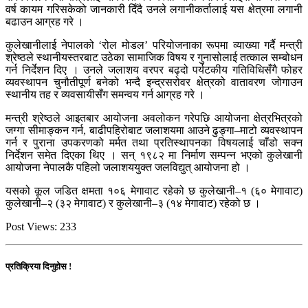
वर्ष कायम गरिसकेको जानकारी दिँदै उनले लगानीकर्तालाई यस क्षेत्रमा लगानी
बढाउन आग्रह गरे ।
कुलेखानीलाई नेपालको ‘रोल मोडल’ परियोजनाका रूपमा व्याख्या गर्दै मन्त्री
श्रेष्ठले स्थानीयस्तरबाट उठेका सामाजिक विषय र गुनासोलाई तत्काल सम्बोधन
गर्न निर्देशन दिए । उनले जलाशय वरपर बढ्दो पर्यटकीय गतिविधिसँगै फोहर
व्यवस्थापन चुनौतीपूर्ण बनेको भन्दै इन्द्रसरोवर क्षेत्रको वातावरण जोगाउन
स्थानीय तह र व्यवसायीसँग समन्वय गर्न आग्रह गरे ।
मन्त्री श्रेष्ठले आइतबार आयोजना अवलोकन गरेपछि आयोजना क्षेत्रभित्रको
जग्गा सीमाङ्कन गर्न, बाढीपहिरोबाट जलाशयमा आउने ढुङ्गा–माटो व्यवस्थापन
गर्न र पुराना उपकरणको मर्मत तथा प्रतिस्थापनका विषयलाई चाँडो सक्न
निर्देशन समेत दिएका थिए । सन् १९८२ मा निर्माण सम्पन्न भएको कुलेखानी
आयोजना नेपालकै पहिलो जलाशययुक्त जलविद्युत् आयोजना हो ।
यसको कूल जडित क्षमता १०६ मेगावाट रहेको छ कुलेखानी–१ (६० मेगावाट)
कुलेखानी–२ (३२ मेगावाट) र कुलेखानी–३ (१४ मेगावाट) रहेको छ ।
Post Views:
233
प्रतिक्रिया दिनुहोस !