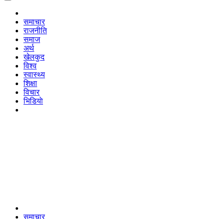
समाचार
राजनीति
समाज
अर्थ
खेलकुद
विश्व
स्वास्थ्य
शिक्षा
विचार
भिडियाे
समाचार