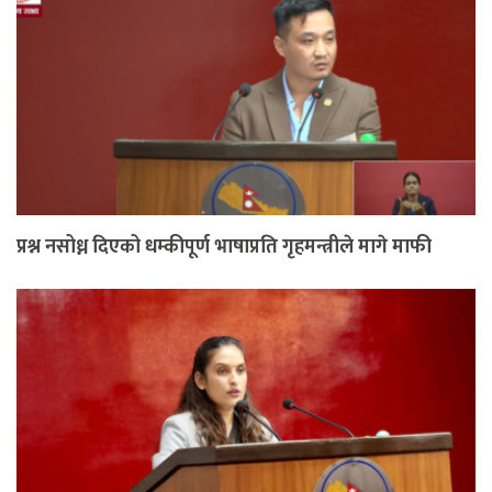
प्रश्न नसोध्न दिएको धम्कीपूर्ण भाषाप्रति गृहमन्त्रीले मागे माफी