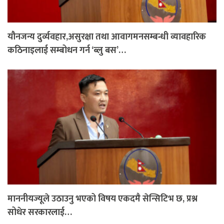
यौनजन्य दुर्व्यवहार,असुरक्षा तथा आवागमनसम्बन्धी व्यावहारिक
कठिनाइलाई सम्बोधन गर्न ‘ब्लु बस’…
माननीयज्यूले उठाउनु भएको विषय एकदमै सेन्सिटिभ छ, प्रश्न
सोधेर सरकारलाई…