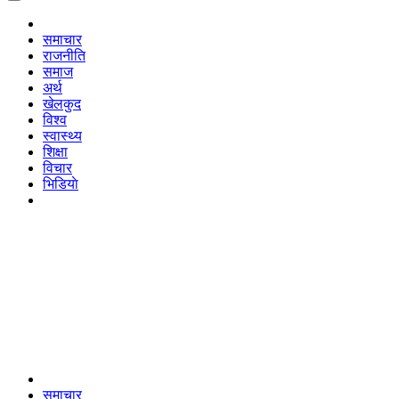
समाचार
राजनीति
समाज
अर्थ
खेलकुद
विश्व
स्वास्थ्य
शिक्षा
विचार
भिडियाे
समाचार