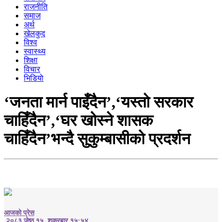
राजनीति
समाज
अर्थ
खेलकुद
विश्व
स्वास्थ्य
शिक्षा
विचार
भिडियाे
‘जनता मार्न पाइँदैन’,‘यस्तो सरकार
चाहिँदैन’,‘घर खोस्ने शासक
चाहिँदैन’भन्दै सुकुम्बासीको प्रदर्शन
आजको प्रेस
२०८३ जेष्ठ १५, शुक्रबार १५:५४