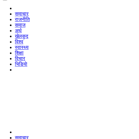
समाचार
राजनीति
समाज
अर्थ
खेलकुद
विश्व
स्वास्थ्य
शिक्षा
विचार
भिडियाे
समाचार