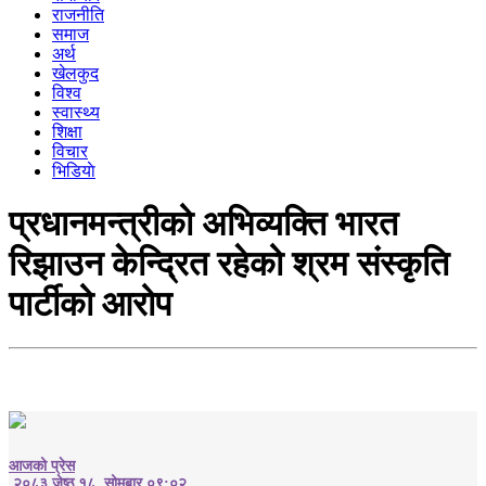
राजनीति
समाज
अर्थ
खेलकुद
विश्व
स्वास्थ्य
शिक्षा
विचार
भिडियाे
प्रधानमन्त्रीको अभिव्यक्ति भारत
रिझाउन केन्द्रित रहेको श्रम संस्कृति
पार्टीको आरोप
आजको प्रेस
२०८३ जेष्ठ १८, सोमबार ०९:०२