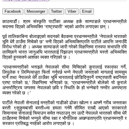
Facebook
Messenger
Twitter
Viber
Email
काठमाडौं। श्रम संस्कृति पार्टीका अध्यक्ष हर्क साम्पाङले प्रधानमन्त्रीले
सदनमा दिएको अभिव्यक्ति ‘राष्ट्रघाती’ भएको आरोप लगाएका छन् ।
पूर्व तालिकाबिना बोलाइएको सदनको बैठकमा प्रधानमन्त्रीले ‘नेपालले भारतको
भूमि धेरै ठाउँमा मिचेको छ’ भनी दिएको अभिव्यक्तिप्रति पार्टीले आपत्ति जनाउँदै
विरोध गरेको हो । अध्यक्ष साम्पाङले जारी गरेको विज्ञप्तिमा रास्वपा सभापति रवि
लामिछाने भारत जानुअघि भारतलाई रिझाउन प्रधानमन्त्रीले यस्तो अभिव्यक्ति
दिएको हुनसक्ने आशंका व्यक्त गरिएको छ ।
‘प्रधानमन्त्रीको भनाइले नेपालको सीमा मिचिएको कुरालाई रफादफा गर्ने,
लिपुलेक र लिम्पियाधुरा फिर्ता गर्नुपर्छ भन्ने नेपाली जनताको मागलाई सामसुम
पार्ने तथा नेपालले धेरै ठाउँका भूमि भारतलाई छोडिदिनुपर्ने राष्ट्रघाती बदनियत
प्रष्ट पारेको छ,’ विज्ञप्तिमा भनिएको छ, ‘प्रधानमन्त्रीले बोलेको यो कुराले
अन्तर्राष्ट्रिय जगतमा नेपालको छवि र स्थिति के हो भन्नेबारे गम्भीर अस्पष्टता
व्यक्त गरेको छ ।’
पार्टीले नेपाली सेनालाई मन्त्रीको गाडीको ढोका खोल्न र आफ्नै गरीब जनताका
बस्ती ९सुकुमबासी बस्ती०मा हमला गर्नमै सीमित राख्दै आएको सरकारले
सिमानामा सेनालाई चियाउन समेत नपठाउनु तर उल्टै नेपालले भारतको सीमा धेरै
ठाउँहरुमा मिचेको भन्नुले सीमा रक्षा र भौगोलिक अखण्डताप्रति प्रधानमन्त्री र
सरकार प्रतिबद्ध नरहेको आरोप लगाएको छ ।