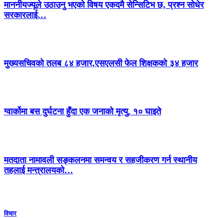
माननीयज्यूले उठाउनु भएको विषय एकदमै सेन्सिटिभ छ, प्रश्न सोधेर
सरकारलाई…
मुख्यसचिवको तलब ८४ हजार,एसएलसी फेल शिक्षकको ३४ हजार
ग्वार्कोमा बस दुर्घटना हुँदा एक जनाको मृत्यु, १० घाइते
मतदाता नामावली सङ्कलनमा समन्वय र सहजीकरण गर्न स्थानीय
तहलाई मन्त्रालयको…
विचार