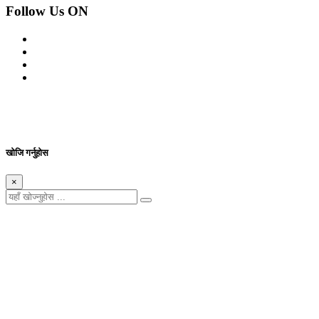
Follow Us ON
© 2026 सर्वाधिकार शुरक्षित आजको प्रेस
Site By: Appharu
खोजि गर्नुहोस
×