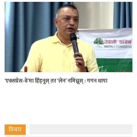
‘एक्सप्रेस-वे’मा हिँड्नूस् तर ‘लेन’ नमिच्नूस् : गगन थापा
विचार