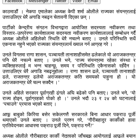
Facebook
Messenger
Twitter
Viber
Email
काठमाडौं । नेकपा एमालेका अध्यक्ष केपी शर्मा ओलीले राज्यका संयन्त्रलाई
उत्ताउलिएर धेरै अगाडि नबढ्न चेतावनी दिएका छन् ।
पार्टीको केन्द्रीय संगठन विभागद्वारा आयोजित सदस्यता नवीकरण तथा
विस्तार–उत्प्रेरणा कार्यशालामा सदस्यता नवीकरण कार्यशालालाई सम्बोधन गर्दै
अध्यक्ष ओलीले अहिलेको स्थिति धेरै नचल्ने बताए । उनले परिस्थिति सधैं
एकनास नहुने भएको राज्यका संयन्त्रलार्य ख्याल गर्न आग्रह गरे ।
उनले विगतमा राणा शासन, पञ्चायती तानाशाहीसमेत ढलेकाले यो अराजकतन्त्र
पनि धेरै नचल्ने बताए । उनले भने, ‘राज्य संयन्त्रमा रहेका संस्था र
व्यक्तिहरुलाई म भन्न चाहन्छु, समय र परिस्थिति एकैनासको रहँदैन ।
उत्ताउलिएर धेरै अगाडि नबढ्नुहोला । राणा शासन ढले, पञ्चायती तानाशाही
ढले, राजतन्त्र ढलेयो अराजकतन्त्र कति समयको पाहुना हो । यो
अराजकतन्त्र धेरै चल्न सक्दैन ।’
उनले अहिले सरकार पूर्वाग्रही ढंगले अघि बढेको पनि बताए। उनले भने, ‘यो
राज्य होइन, पूर्वाग्रहको पोको हो ।’ उनले भदौ २३ र २४ को घटनालाई
‘पचाउने’ प्रयास भएको बताए ।
आफू बाबुको किरिया बसेर सकेलगत्तै सरकारले बिना आधार पक्राउ पूर्जी
थमाएको उनले बताए । उनले प्रश्न गरे, ‘गौरीबहादुर कार्कीको हावा
प्रतिवेदनका आधारमा पक्राउ पूर्जी दिने, पक्राउ गर्ने?’
अध्यक्ष ओलीले गौरीबहादुर कार्की नेतृत्वको जाँचबुझ आयोगलाई आफूले बयान