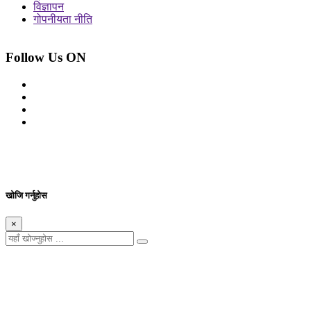
विज्ञापन
गोपनीयता नीति
Follow Us ON
© 2026 सर्वाधिकार शुरक्षित आजको प्रेस
Site By: Appharu
खोजि गर्नुहोस
×