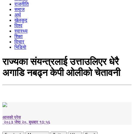
राजनीति
समाज
अर्थ
खेलकुद
विश्व
स्वास्थ्य
शिक्षा
विचार
भिडियाे
राज्यका संयन्त्रलाई उत्ताउलिएर धेरै
अगाडि नबढ्न केपी ओलीको चेतावनी
आजको प्रेस
२०८३ जेष्ठ २०, बुधबार १३:५६