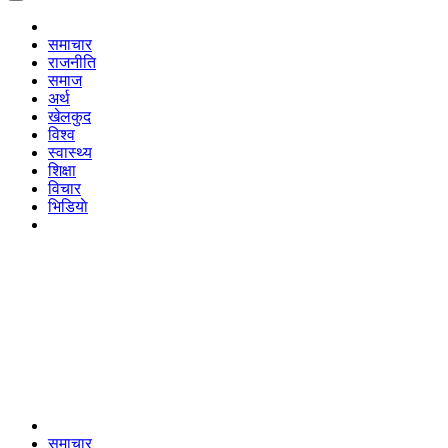
समाचार
राजनीति
समाज
अर्थ
खेलकुद
विश्व
स्वास्थ्य
शिक्षा
विचार
भिडियाे
समाचार