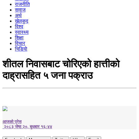
राजनीति
समाज
अर्थ
खेलकुद
विश्व
स्वास्थ्य
शिक्षा
विचार
भिडियाे
शीतल निवासबाट चोरिएको हात्तीको
दाह्रासहित ५ जना पक्राउ
आजको प्रेस
२०८३ जेष्ठ २०, बुधबार १६:४४