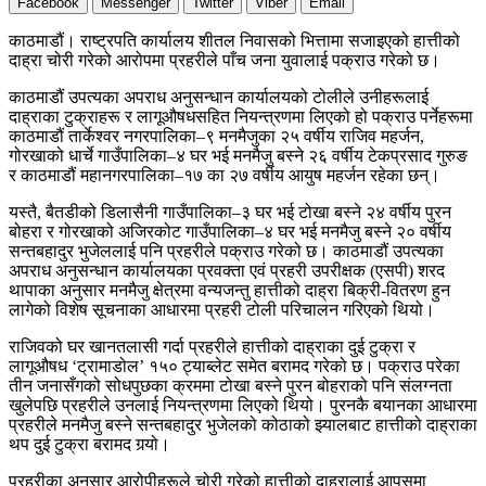
Facebook
Messenger
Twitter
Viber
Email
काठमाडौं। राष्ट्रपति कार्यालय शीतल निवासको भित्तामा सजाइएको हात्तीको
दाह्रा चोरी गरेको आरोपमा प्रहरीले पाँच जना युवालाई पक्राउ गरेको छ।
काठमाडौं उपत्यका अपराध अनुसन्धान कार्यालयको टोलीले उनीहरूलाई
दाह्राका टुक्राहरू र लागूऔषधसहित नियन्त्रणमा लिएको हो पक्राउ पर्नेहरूमा
काठमाडौं तार्केश्वर नगरपालिका–९ मनमैजुका २५ वर्षीय राजिव महर्जन,
गोरखाको धार्चे गाउँपालिका–४ घर भई मनमैजु बस्ने २६ वर्षीय टेकप्रसाद गुरुङ
र काठमाडौं महानगरपालिका–१७ का २७ वर्षीय आयुष महर्जन रहेका छन्।
यस्तै, बैतडीको डिलासैनी गाउँपालिका–३ घर भई टोखा बस्ने २४ वर्षीय पुरन
बोहरा र गोरखाको अजिरकोट गाउँपालिका–४ घर भई मनमैजु बस्ने २० वर्षीय
सन्तबहादुर भुजेललाई पनि प्रहरीले पक्राउ गरेको छ। काठमाडौं उपत्यका
अपराध अनुसन्धान कार्यालयका प्रवक्ता एवं प्रहरी उपरीक्षक (एसपी) शरद
थापाका अनुसार मनमैजु क्षेत्रमा वन्यजन्तु हात्तीको दाह्रा बिक्री-वितरण हुन
लागेको विशेष सूचनाका आधारमा प्रहरी टोली परिचालन गरिएको थियो।
राजिवको घर खानतलासी गर्दा प्रहरीले हात्तीको दाह्राका दुई टुक्रा र
लागूऔषध ‘ट्रामाडोल’ १५० ट्याब्लेट समेत बरामद गरेको छ। पक्राउ परेका
तीन जनासँगको सोधपुछका क्रममा टोखा बस्ने पुरन बोहराको पनि संलग्नता
खुलेपछि प्रहरीले उनलाई नियन्त्रणमा लिएको थियो। पुरनकै बयानका आधारमा
प्रहरीले मनमैजु बस्ने सन्तबहादुर भुजेलको कोठाको झ्यालबाट हात्तीको दाह्राका
थप दुई टुक्रा बरामद गर्‍यो।
प्रहरीका अनुसार आरोपीहरूले चोरी गरेको हात्तीको दाह्रालाई आपसमा