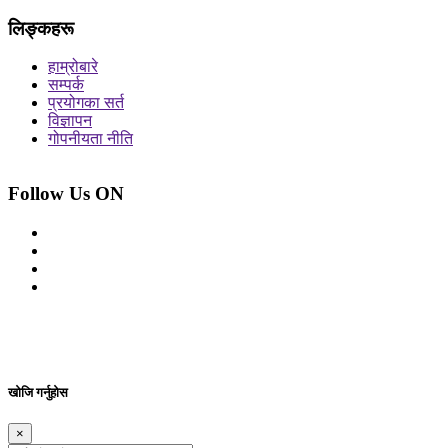
लिङ्कहरू
हाम्रोबारे
सम्पर्क
प्रयोगका सर्त
विज्ञापन
गोपनीयता नीति
Follow Us ON
© 2026 सर्वाधिकार शुरक्षित आजको प्रेस
Site By: Appharu
खोजि गर्नुहोस
×