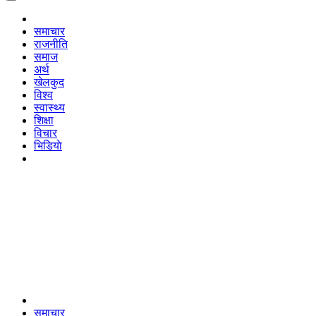
समाचार
राजनीति
समाज
अर्थ
खेलकुद
विश्व
स्वास्थ्य
शिक्षा
विचार
भिडियाे
समाचार