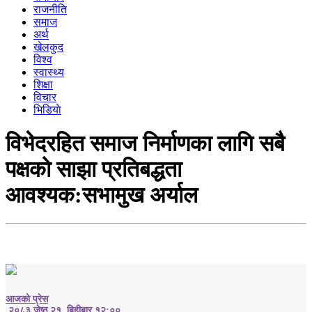
राजनीति
समाज
अर्थ
खेलकुद
विश्व
स्वास्थ्य
शिक्षा
विचार
भिडियाे
विभेदरहित समाज निर्माणका लागि सबै
पक्षको साझा प्रतिबद्धता
आवश्यक:सभामुख अर्याल
आजको प्रेस
२०८३ जेष्ठ २१, बिहीबार १२:००