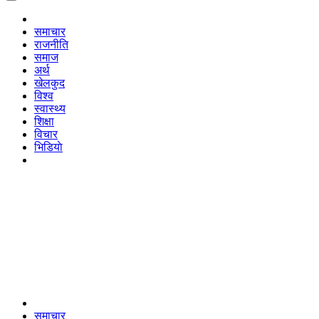
समाचार
राजनीति
समाज
अर्थ
खेलकुद
विश्व
स्वास्थ्य
शिक्षा
विचार
भिडियाे
समाचार