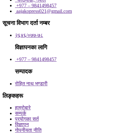
+977 – 9841498457
aajakopress021@gmail.com
सूचना विभाग दर्ता नम्बर
२६४६/०७७-७८
विज्ञापनका लागि
+977 – 9841498457
सम्पादक
रोहित नाथ भण्डारी
लिङ्कहरू
हाम्रोबारे
सम्पर्क
प्रयोगका सर्त
विज्ञापन
गोपनीयता नीति