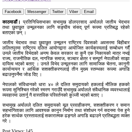
Facebook
Messenger
Twitter
Viber
Email
काठमाडौं।
प्रतिनिधिसभाका सभामुख डोलप्रसाद अर्यालले जातीय भेदभाव
तथा छुवाछुत उन्मूलनका लागि सङ्घीय संसद् पूर्ण रूपमा प्रतिबद्ध रहेको
बताएका छन् ।
जातीय भेदभाव तथा छुवाछुत उन्मूलन राष्ट्रिय दिवसको अवसरमा बिहीबार
ललितपुरमा राष्ट्रिय दलित आयोगद्वारा आयोजित कार्यक्रमलाई सम्बोधन गर्दै
उनले जातीय विभेदको अन्त्य केवल सरकार वा कुनै एक निकायको मात्र नभई
राज्य, राजनीतिक दल, नागरिक समाज, सञ्चार क्षेत्र र सम्पूर्ण नेपालीको साझा
दायित्व भएको बताए । उनले विभेद उन्मूलनका लागि सामाजिक चेतना, कानुनी
कार्यान्वयन र आर्थिक सशक्तीकरणलाई तीन मुख्य स्तम्भका रूपमा अगाडि
बढाउनुपर्नेमा जोड दिए ।
नेपालको संविधानको धारा ४० ले दलित समुदायको हकलाई मौलिक हकको
रूपमा सुनिश्चित गरेको स्मरण गराउँदै सभामुख अर्यालले संवैधानिक व्यवस्थालाई
व्यवहारमा उतार्नु नै वास्तविक परिवर्तनको कुञ्जी भएको बताए ।
सभामुख अर्यालले दलित समुदायको मूल प्रवाहीकरण, सशक्तीकरण र समान
सहभागिताका लागि आवश्यक कानुन निर्माण तथा संशोधन गर्न सदनमा पेस हुने
हरेक सार्थक प्रस्तावलाई सकारात्मक ढङ्गले अगाडि बढाउने प्रतिबद्धता व्यक्त
गरे ।
Post Views:
145