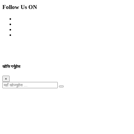
Follow Us ON
© 2026 सर्वाधिकार शुरक्षित आजको प्रेस
Site By: Appharu
खोजि गर्नुहोस
×