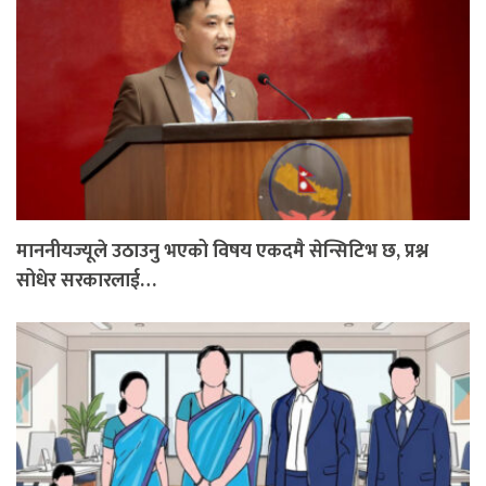
माननीयज्यूले उठाउनु भएको विषय एकदमै सेन्सिटिभ छ, प्रश्न
सोधेर सरकारलाई…