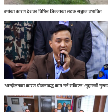
वर्षाका कारण देशका विभिन्न जिल्लाका सडक सञ्जाल प्रभावित
‘आन्दोलनका कारण योजनाबद्ध काम गर्न सकिएन’ :गृहमन्त्री गुरुङ