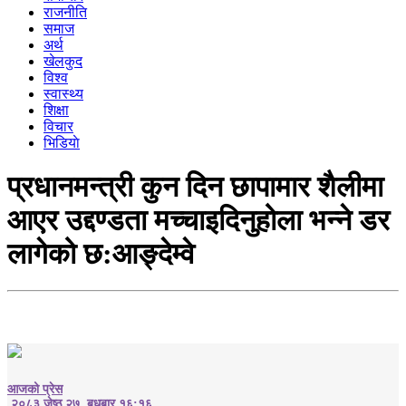
राजनीति
समाज
अर्थ
खेलकुद
विश्व
स्वास्थ्य
शिक्षा
विचार
भिडियाे
प्रधानमन्त्री कुन दिन छापामार शैलीमा
आएर उद्दण्डता मच्चाइदिनुहोला भन्ने डर
लागेको छ:आङ्देम्वे
आजको प्रेस
२०८३ जेष्ठ २७, बुधबार १६:१६