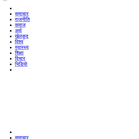
समाचार
राजनीति
समाज
अर्थ
खेलकुद
विश्व
स्वास्थ्य
शिक्षा
विचार
भिडियाे
समाचार