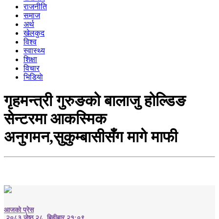
राजनीति
समाज
अर्थ
खेलकुद
विश्व
स्वास्थ्य
शिक्षा
विचार
भिडियाे
गृहमन्त्री गुरुङको बालाजु होल्डिङ
सेन्टरमा आकस्मिक
अनुगमन,सुकुम्बासीसँग मागे माफी
आजको प्रेस
२०८३ जेष्ठ २८, बिहीबार २१:०९