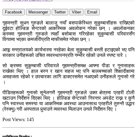
Facebook
Messenger
Twitter
Viber
Email
गृहमन्त्री सुधन गुरुङले बालाजु नयाँ बसपार्कस्थित सुकुम्बासीहरू राखिएको
दुईवटा होल्डिङ सेन्टरको आकस्मिक अवलोकन गरेका छन् । अवलोकनका
क्रममा गृहमन्त्री गुरुङले त्यहाँ बसोबास गरिरहेका सुकुम्बासी परिवारसँग
विगतमा भएका कमजोरीप्रति माफीसमेत गरेका छन् ।
आफू मन्त्रालयको कार्यभारमा नरहेका बेला सुकुम्बासी बस्ती हटाइएको भए पनि
सरकार उनीहरूको उचित व्यवस्थापनप्रति गम्भीर रहेको उनले स्पष्ट पारे ।
सो क्रममा सुकुम्बासी परिवारले गृहमन्त्रीसमक्ष आफ्ना पीडा र गुनासाहरू
राखेका थिए । हाल बस्न र खान सहज भए पनि बालबच्चाको शिक्षादीक्षामा
असहजता रहेको र उपचारका लागि डाक्टरसमेत नआएको उनीहरूले गुनासो गरे
।
पीडितहरूको गुनासो सुनेलगत्तै गृहमन्त्री गुरुङले उक्त क्षेत्रमा प्रहरी टोली
खटाउन निर्देशन दिएका थिए । होल्डिङ सेन्टरको निरन्तर अपडेट राख्न र कुनै
पनि स्वास्थ्य समस्या या आकस्मिक अवस्था आउनासाथ प्रहरीले तुरुन्तै उद्धार
(रेस्क्यु) गरी अस्पताल पुर्‍याउने व्यवस्था मिलाउन उनले निर्देशन दिए ।
Post Views:
145