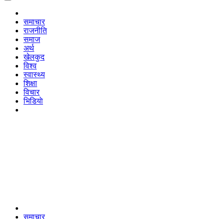
समाचार
राजनीति
समाज
अर्थ
खेलकुद
विश्व
स्वास्थ्य
शिक्षा
विचार
भिडियाे
समाचार