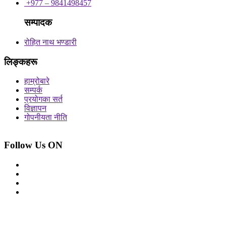
+977 – 9841498457
सम्पादक
रोहित नाथ भण्डारी
लिङ्कहरू
हाम्रोबारे
सम्पर्क
प्रयोगका सर्त
विज्ञापन
गोपनीयता नीति
Follow Us ON
© 2026 सर्वाधिकार शुरक्षित आजको प्रेस
Site By: Appharu