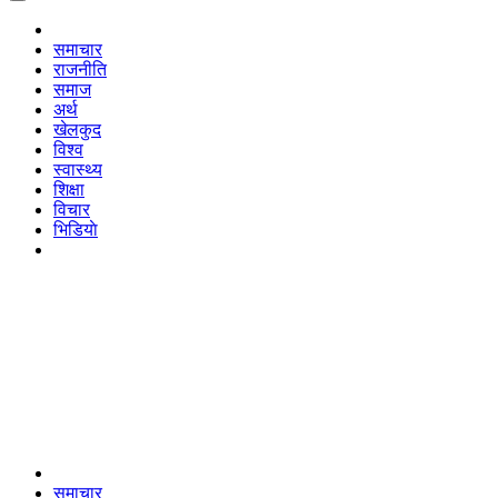
समाचार
राजनीति
समाज
अर्थ
खेलकुद
विश्व
स्वास्थ्य
शिक्षा
विचार
भिडियाे
समाचार