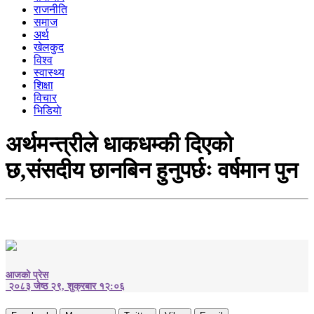
राजनीति
समाज
अर्थ
खेलकुद
विश्व
स्वास्थ्य
शिक्षा
विचार
भिडियाे
अर्थमन्त्रीले धाकधम्की दिएको
छ,संसदीय छानबिन हुनुपर्छः वर्षमान पुन
आजको प्रेस
२०८३ जेष्ठ २९, शुक्रबार १२:०६