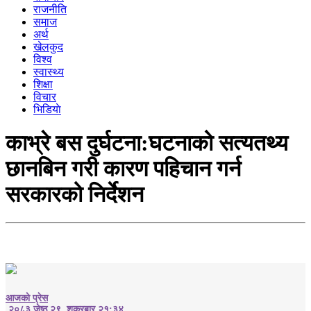
राजनीति
समाज
अर्थ
खेलकुद
विश्व
स्वास्थ्य
शिक्षा
विचार
भिडियाे
काभ्रे बस दुर्घटना:घटनाको सत्यतथ्य
छानबिन गरी कारण पहिचान गर्न
सरकारको निर्देशन
आजको प्रेस
२०८३ जेष्ठ २९, शुक्रबार २१:३४