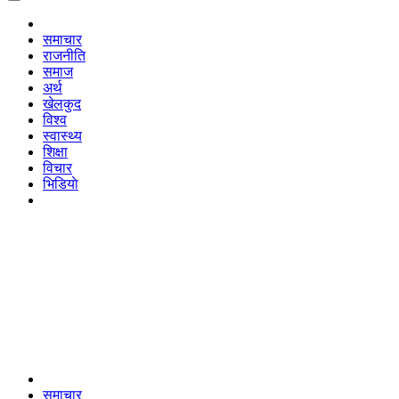
समाचार
राजनीति
समाज
अर्थ
खेलकुद
विश्व
स्वास्थ्य
शिक्षा
विचार
भिडियाे
समाचार