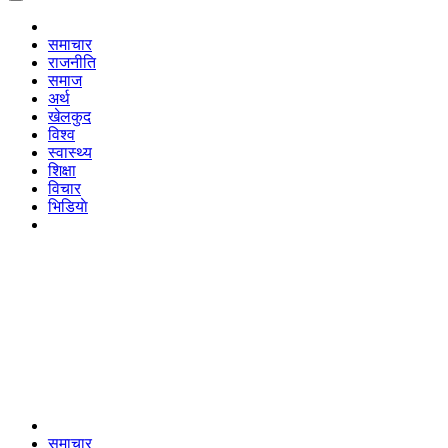
समाचार
राजनीति
समाज
अर्थ
खेलकुद
विश्व
स्वास्थ्य
शिक्षा
विचार
भिडियाे
समाचार