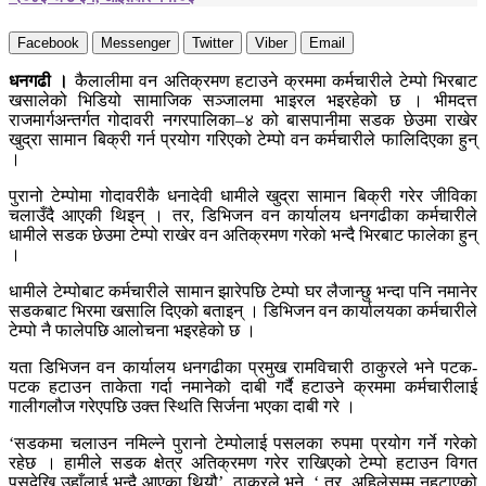
Facebook
Messenger
Twitter
Viber
Email
धनगढी ।
कैलालीमा वन अतिक्रमण हटाउने क्रममा कर्मचारीले टेम्पो भिरबाट
खसालेको भिडियो सामाजिक सञ्जालमा भाइरल भइरहेको छ । भीमदत्त
राजमार्गअन्तर्गत गोदावरी नगरपालिका–४ को बासपानीमा सडक छेउमा राखेर
खुद्रा सामान बिक्री गर्न प्रयोग गरिएको टेम्पो वन कर्मचारीले फालिदिएका हुन्
।
पुरानो टेम्पोमा गोदावरीकै धनादेवी धामीले खुद्रा सामान बिक्री गरेर जीविका
चलाउँदै आएकी थिइन् । तर, डिभिजन वन कार्यालय धनगढीका कर्मचारीले
धामीले सडक छेउमा टेम्पो राखेर वन अतिक्रमण गरेको भन्दै भिरबाट फालेका हुन्
।
धामीले टेम्पोबाट कर्मचारीले सामान झारेपछि टेम्पो घर लैजान्छु भन्दा पनि नमानेर
सडकबाट भिरमा खसालि दिएको बताइन् । डिभिजन वन कार्यालयका कर्मचारीले
टेम्पो नै फालेपछि आलोचना भइरहेको छ ।
यता डिभिजन वन कार्यालय धनगढीका प्रमुख रामविचारी ठाकुरले भने पटक-
पटक हटाउन ताकेता गर्दा नमानेको दाबी गर्दै हटाउने क्रममा कर्मचारीलाई
गालीगलौज गरेएपछि उक्त स्थिति सिर्जना भएका दाबी गरे ।
‘सडकमा चलाउन नमिल्ने पुरानो टेम्पोलाई पसलका रुपमा प्रयोग गर्ने गरेको
रहेछ । हामीले सडक क्षेत्र अतिक्रमण गरेर राखिएको टेम्पो हटाउन विगत
पुसदेखि उहाँलाई भन्दै आएका थियौ’, ठाकुरले भने, ‘ तर, अहिलेसम्म नहटाएको