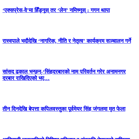
‘एक्सप्रेस-वे’मा हिँड्नूस् तर ‘लेन’ नमिच्नूस् : गगन थापा
रास्वपाले भदौदेखि ‘नागरिक, नीति र नेतृत्व’ कार्यक्रम सञ्चालन गर्ने
सांसद ढकाल भन्छन्-‘सिंहदरबारको नाम परिवर्तन गरेर अनामनगर
दरबार राखिदिएको भए…
तीन दिनदेखि बेपत्ता कपिलवस्तुका पूर्वमेयर सिंह जंगलमा मृत फेला