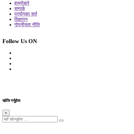
हाम्रोबारे
सम्पर्क
प्रयोगका सर्त
विज्ञापन
गोपनीयता नीति
Follow Us ON
© 2026 सर्वाधिकार शुरक्षित आजको प्रेस
Site By: Appharu
खोजि गर्नुहोस
×