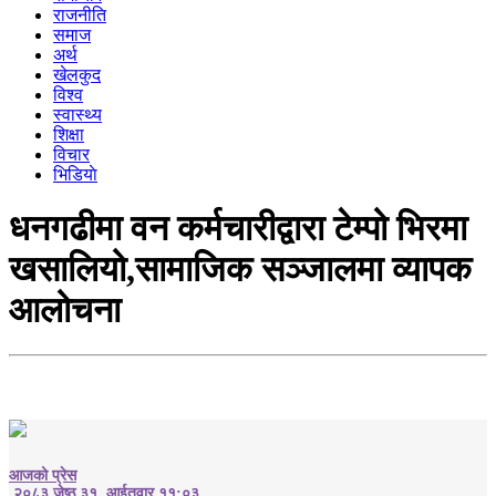
राजनीति
समाज
अर्थ
खेलकुद
विश्व
स्वास्थ्य
शिक्षा
विचार
भिडियाे
धनगढीमा वन कर्मचारीद्वारा टेम्पो भिरमा
खसालियो,सामाजिक सञ्जालमा व्यापक
आलोचना
आजको प्रेस
२०८३ जेष्ठ ३१, आईतवार ११:०३